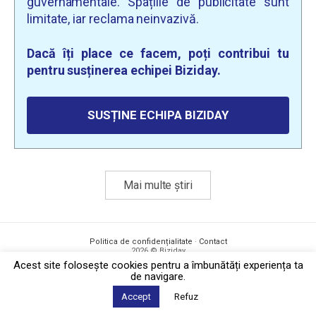
guvernamentale. Spațiile de publicitate sunt
limitate, iar reclama neinvazivă.
Dacă îți place ce facem, poți contribui tu
pentru susținerea echipei Biziday.
SUSȚINE ECHIPA BIZIDAY
Mai multe știri
Politica de confidențialitate
·
Contact
2026 © Biziday
Acest site foloseşte cookies pentru a îmbunătăți experiența ta
de navigare.
Accept
Refuz