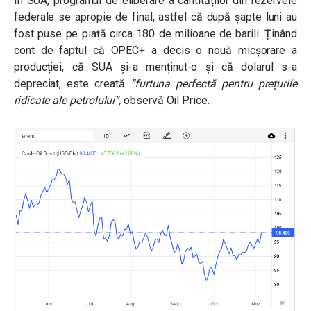
În SUA, programul de eliberare a cantităților din rezervele
federale se apropie de final, astfel că după șapte luni au
fost puse pe piață circa 180 de milioane de barili. Ținând
cont de faptul că OPEC+ a decis o nouă micșorare a
producției, că SUA și-a menținut-o și că dolarul s-a
depreciat, este creată
”furtuna perfectă pentru prețurile
ridicate ale petrolului”
,
observă Oil Price.