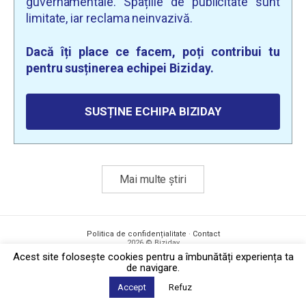
guvernamentale. Spațiile de publicitate sunt
limitate, iar reclama neinvazivă.
Dacă îți place ce facem, poți contribui tu
pentru susținerea echipei Biziday.
SUSȚINE ECHIPA BIZIDAY
Mai multe știri
Politica de confidențialitate
·
Contact
2026 © Biziday
Acest site foloseşte cookies pentru a îmbunătăți experiența ta
de navigare.
Accept
Refuz