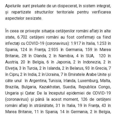
Apelurile sunt preluate de un dispecerat, în sistem integrat,
și repartizate structurilor teritoriale pentru verificarea
aspectelor sesizate.
În ceea ce privește situația cetățenilor români aflați în alte
state, 6.702 cetățeni români au fost confirmați ca fiind
infectați cu COVID-19 (coronavirus): 1.917 în Italia, 1.253 în
Spania, 124 în Franța, 2.935 în Germania, 159 în Marea
Britanie, 28 în Olanda, 2 în Namibia, 4 în SUA, 120 în
Austria, 20 în Belgia, 6 în Japonia, 2 în Indonezia, 2 în
Elveția, 3 în Turcia, 2 în Islanda, 2 în Belarus, 93 în Grecia, 7
în Cipru, 2 în India, 2 în Ucraina, 7 în Emiratele Arabe Unite și
câte unul în Argentina, Tunisia, Irlanda, Luxemburg, Malta,
Brazilia, Bulgaria, Kazakhstan, Suedia, Republica Congo,
Ungaria și Qatar. De la începutul epidemiei de COVID-19
(coronavirus) și până la acest moment, 126 de cetățeni
români aflați în străinătate, 31 în Italia, 19 în Franța, 43 în
Marea Britanie, 11 în Spania, 14 în Germania, 2 în Belgia,