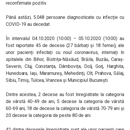
reconfirmate pozitiv.
Până astăzi, 5.048 persoane diagnosticate cu infecție cu
COVID-19 au decedat.
În intervalul 04.10.2020 (10:00) – 05.10.2020 (10:00) au
fost raportate 45 de decese (27 bărbați și 18 femei), ale
unor pacienți infectați cu noul coronavirus, internați în
spitalele din Bihor, Bistrița-Năsăud, Brăila, Buzău, Caraș-
Severin, Cluj, Constanța, Dâmbovița, Dolj, Gorj, Harghita,
Hunedoara, Iași, Maramureș, Mehedinți, Olt, Prahova, Sălaj,
Sibiu, Timiș, Tulcea, Vrancea și Municipiul București.
Dintre acestea, 2 decese au fost înregistrate la categoria
de vârstă 40-49 de ani, 5 decese la categoria de vârstă
60-69 ani, 18 de decese la categoria de vârstă 70-79 ani și
20 decese la categoria de peste 80 de ani.
42 dintre decesele înregistrate sunt ale unor pacienți care