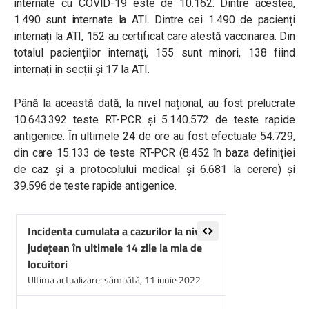
internate cu COVID-19 este de 10.162. Dintre acestea,
1.490 sunt internate la ATI. Dintre cei 1.490 de pacienți
internați la ATI, 152 au certificat care atestă vaccinarea. Din
totalul pacienților internați, 155 sunt minori, 138 fiind
internați în secții și 17 la ATI.
Până la această dată, la nivel național, au fost prelucrate
10.643.392 teste RT-PCR și 5.140.572 de teste rapide
antigenice. În ultimele 24 de ore au fost efectuate 54.729,
din care 15.133 de teste RT-PCR (8.452 în baza definiției
de caz și a protocolului medical și 6.681 la cerere) și
39.596 de teste rapide antigenice.