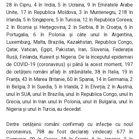
28 în Cipru, 4 în India, 5 în Ucraina, 9 în Emiratele Arabe
Unite, 17 în Republica Moldova, 3 în Muntenegru, 218 în
Irlanda, 5 în Singapore, 5 în Tunisia, 12 în Republica Coreea,
2 în Bosnia și Herțegovina, 2 în Serbia, 8 în Croația, 6 în
Portugalia, 6 în Polonia și câte unul în Argentina,
Luxemburg, Malta, Brazilia, Kazakhstan, Republica Congo,
Qatar, Vatican, Egipt, Pakistan, Iran, Slovenia, Federația
Rusă, Finlanda, Kuweit și Nigeria. De la începutul epidemiei
de COVID-19 (coronavirus) și până la acest moment, 197
de cetățeni români aflați în străinătate, 38 în Italia, 19 în
Franța, 43 în Marea Britanie, 60 în Spania, 14 în Germania, 2
în Belgia, 3 în Suedia, 5 în Irlanda, 2 în Elveția, 2 în Austria,
unul în SUA, unul în Brazilia, unul în Republica Congo, unul în
Grecia, unul în Iran unul în Polonia, unul în Bulgaria, unul în
Nigeria și unul în Turcia, au decedat.
Dintre cetățenii români confirmați cu infecție cu noul
coronavirus, 798 au fost declarați vindecați: 677 în