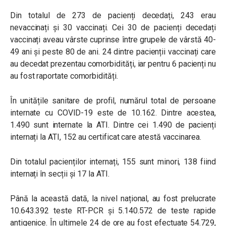
Din totalul de 273 de pacienți decedați, 243 erau
nevaccinați și 30 vaccinați. Cei 30 de pacienți decedați
vaccinați aveau vârste cuprinse între grupele de vârstă 40-
49 ani și peste 80 de ani. 24 dintre pacienții vaccinați care
au decedat prezentau comorbidități, iar pentru 6 pacienți nu
au fost raportate comorbidități.
În unitățile sanitare de profil, numărul total de persoane
internate cu COVID-19 este de 10.162. Dintre acestea,
1.490 sunt internate la ATI. Dintre cei 1.490 de pacienți
internați la ATI, 152 au certificat care atestă vaccinarea.
Din totalul pacienților internați, 155 sunt minori, 138 fiind
internați în secții și 17 la ATI.
Până la această dată, la nivel național, au fost prelucrate
10.643.392 teste RT-PCR și 5.140.572 de teste rapide
antigenice. În ultimele 24 de ore au fost efectuate 54.729,