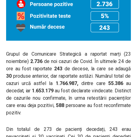
Grupul de Comunicare Strategică a raportat marți (23
noiembrie)
2.736
de noi cazuri de Covid. În ultimele 24 de
ore au fost raportate
243
de decese, la care se adaugă
30
produse anterior, dar raportate astăzi. Numărul total de
cazuri urcă astfel la
1.766.987,
dintre care
55.386
au
decedat, iar
1.653.179
au fost declarate vindecate. Distinct
de cazurile nou confirmate, în urma retestării pacienților
care erau deja pozitivi,
588
persoane au fost reconfirmate
pozitiv.
Din totalul de 273 de pacienți decedați, 243 erau
nevaccinați și 30 vaccinați. Cei 30 de pacienți decedați