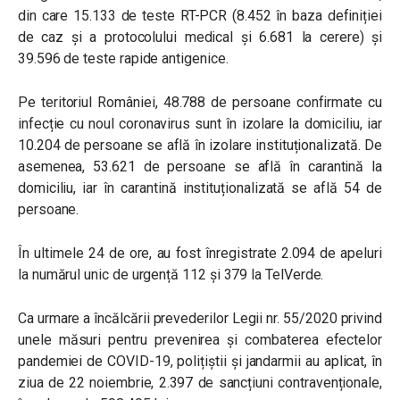
din care 15.133 de teste RT-PCR (8.452 în baza definiției
de caz și a protocolului medical și 6.681 la cerere) și
39.596 de teste rapide antigenice.
Pe teritoriul României, 48.788 de persoane confirmate cu
infecție cu noul coronavirus sunt în izolare la domiciliu, iar
10.204 de persoane se află în izolare instituționalizată. De
asemenea, 53.621 de persoane se află în carantină la
domiciliu, iar în carantină instituționalizată se află 54 de
persoane.
În ultimele 24 de ore, au fost înregistrate 2.094 de apeluri
la numărul unic de urgență 112 și 379 la TelVerde.
Ca urmare a încălcării prevederilor Legii nr. 55/2020 privind
unele măsuri pentru prevenirea și combaterea efectelor
pandemiei de COVID-19, polițiștii și jandarmii au aplicat, în
ziua de 22 noiembrie, 2.397 de sancțiuni contravenționale,