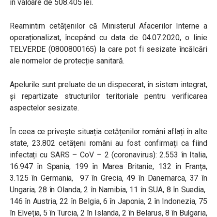
în valoare de 508.405 lei.
Reamintim cetățenilor că Ministerul Afacerilor Interne a
operaționalizat, începând cu data de 04.07.2020, o linie
TELVERDE (0800800165) la care pot fi sesizate încălcări
ale normelor de protecție sanitară.
Apelurile sunt preluate de un dispecerat, în sistem integrat,
și repartizate structurilor teritoriale pentru verificarea
aspectelor sesizate.
În ceea ce privește situația cetățenilor români aflați în alte
state, 23.802 cetățeni români au fost confirmați ca fiind
infectați cu SARS – CoV – 2 (coronavirus): 2.553 în Italia,
16.947 în Spania, 199 în Marea Britanie, 132 în Franța,
3.125 în Germania, 97 în Grecia, 49 în Danemarca, 37 în
Ungaria, 28 în Olanda, 2 în Namibia, 11 în SUA, 8 în Suedia,
146 în Austria, 22 în Belgia, 6 în Japonia, 2 în Indonezia, 75
în Elveția, 5 în Turcia, 2 în Islanda, 2 în Belarus, 8 în Bulgaria,