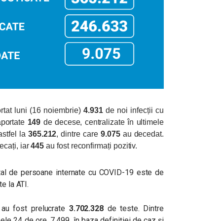
tat luni (16 noiembrie)
4.931
de noi infecții cu
raportate
149
de decese, centralizate în ultimele
astfel la
365.212
, dintre care
9.075
au decedat.
ecați, iar
445
au fost reconfirmați pozitiv.
 total de persoane internate cu COVID-19 este de
e la ATI.
, au fost prelucrate
3.702.328
de teste. Dintre
ele 24 de ore, 7.499 în baza definiției de caz și