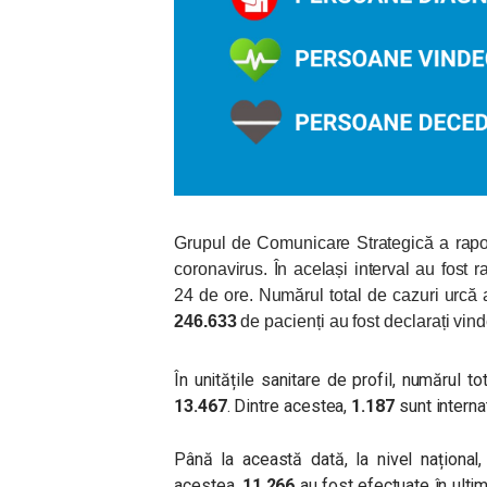
Grupul de Comunicare Strategică a rapor
coronavirus. În același interval au fost 
24 de ore. Numărul total de cazuri urcă 
246.633
de pacienți au fost declarați vind
În unitățile sanitare de profil, numărul
13.467
. Dintre acestea,
1.187
sunt internat
Până la această dată, la nivel național
acestea,
11.266
au fost efectuate în ultim