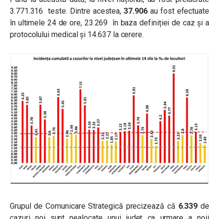
3.771.316 teste. Dintre acestea,
37.906
au fost efectuate
în ultimele 24 de ore, 23.269 în baza definiției de caz și a
protocolului medical și 14.637 la cerere.
Grupul de Comunicare Strategică precizează că
6.339
de
cazuri noi sunt nealocate unui județ ca urmare a noii