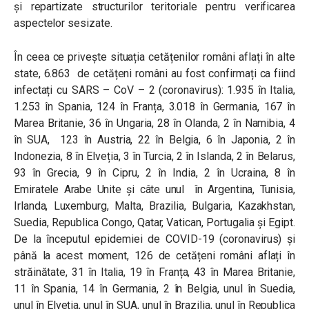
și repartizate structurilor teritoriale pentru verificarea
aspectelor sesizate.
În ceea ce privește situația cetățenilor români aflați în alte
state, 6.863 de cetățeni români au fost confirmați ca fiind
infectați cu SARS – CoV – 2 (coronavirus): 1.935 în Italia,
1.253 în Spania, 124 în Franța, 3.018 în Germania, 167 în
Marea Britanie, 36 în Ungaria, 28 în Olanda, 2 în Namibia, 4
în SUA, 123 în Austria, 22 în Belgia, 6 în Japonia, 2 în
Indonezia, 8 în Elveția, 3 în Turcia, 2 în Islanda, 2 în Belarus,
93 în Grecia, 9 în Cipru, 2 în India, 2 în Ucraina, 8 în
Emiratele Arabe Unite și câte unul în Argentina, Tunisia,
Irlanda, Luxemburg, Malta, Brazilia, Bulgaria, Kazakhstan,
Suedia, Republica Congo, Qatar, Vatican, Portugalia și Egipt.
De la începutul epidemiei de COVID-19 (coronavirus) și
până la acest moment, 126 de cetățeni români aflați în
străinătate, 31 în Italia, 19 în Franța, 43 în Marea Britanie,
11 în Spania, 14 în Germania, 2 în Belgia, unul în Suedia,
unul în Elveția, unul în SUA, unul în Brazilia, unul în Republica