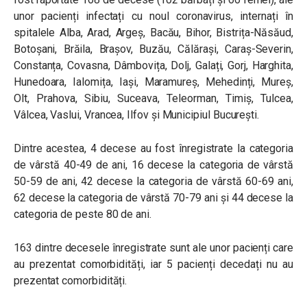
unor pacienți infectați cu noul coronavirus, internați în
spitalele Alba, Arad, Argeș, Bacău, Bihor, Bistrița-Năsăud,
Botoșani, Brăila, Brașov, Buzău, Călărași, Caraș-Severin,
Constanța, Covasna, Dâmbovița, Dolj, Galați, Gorj, Harghita,
Hunedoara, Ialomița, Iași, Maramureș, Mehedinți, Mureș,
Olt, Prahova, Sibiu, Suceava, Teleorman, Timiș, Tulcea,
Vâlcea, Vaslui, Vrancea, Ilfov și Municipiul București.
Dintre acestea, 4 decese au fost înregistrate la categoria
de vârstă 40-49 de ani, 16 decese la categoria de vârstă
50-59 de ani, 42 decese la categoria de vârstă 60-69 ani,
62 decese la categoria de vârstă 70-79 ani și 44 decese la
categoria de peste 80 de ani.
163 dintre decesele înregistrate sunt ale unor pacienți care
au prezentat comorbidități, iar 5 pacienți decedați nu au
prezentat comorbidități.