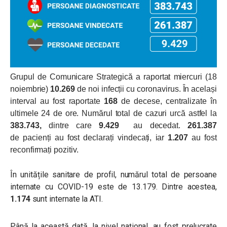
Grupul de Comunicare Strategică a raportat miercuri (18
noiembrie)
10.269
de noi infecții cu coronavirus. În același
interval au fost raportate
168
de decese, centralizate în
ultimele 24 de ore. Numărul total de cazuri urcă astfel la
383.743,
dintre care
9.429
au decedat.
261.387
de pacienți au fost declarați vindecați, iar
1.207
au fost
reconfirmați pozitiv.
În unitățile sanitare de profil, numărul total de persoane
internate cu COVID-19 este de 13.179. Dintre acestea,
1.174
sunt internate la ATI.
Până la această dată, la nivel național, au fost prelucrate