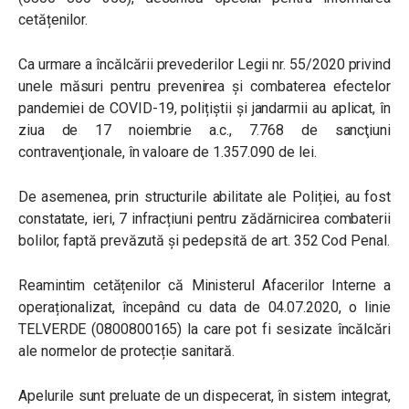
cetățenilor.
Ca urmare a încălcării prevederilor Legii nr. 55/2020 privind
unele măsuri pentru prevenirea și combaterea efectelor
pandemiei de COVID-19, polițiștii și jandarmii au aplicat, în
ziua de 17 noiembrie a.c., 7.768 de sancţiuni
contravenţionale, în valoare de 1.357.090 de lei.
De asemenea, prin structurile abilitate ale Poliției, au fost
constatate, ieri, 7 infracțiuni pentru zădărnicirea combaterii
bolilor, faptă prevăzută și pedepsită de art. 352 Cod Penal.
Reamintim cetățenilor că Ministerul Afacerilor Interne a
operaționalizat, începând cu data de 04.07.2020, o linie
TELVERDE (0800800165) la care pot fi sesizate încălcări
ale normelor de protecție sanitară.
Apelurile sunt preluate de un dispecerat, în sistem integrat,