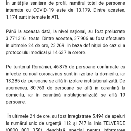
În unitățile sanitare de profil, numărul total de persoane
internate cu COVID-19 este de 13.179. Dintre acestea,
1.174 sunt internate la ATI.
Până la această dată, la nivel național, au fost prelucrate
3.771.316 teste. Dintre acestea, 37.906 au fost efectuate
în ultimele 24 de ore, 23.269 în baza definiției de caz și a
protocolului medical și 14.637 la cerere.
Pe teritoriul României, 46.875 de persoane confirmate cu
infecție cu noul coronavirus sunt în izolare la domiciliu, iar
13.285 de persoane se află în izolare instituționalizată. De
asemenea, 80.763 de persoane se află în carantină la
domiciliu, iar în carantină instituționalizată se află 19
persoane.
În ultimele 24 de ore, au fost înregistrate 5.494 de apeluri
la numărul unic de urgență 112 și 747 la linia TELVERDE
(0800 800 358), deschisă special pentru informarea