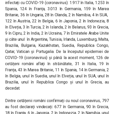
infectați cu COVID-19 (coronavirus): 1.917 în Italia, 1.253 în
Spania, 124 în Franța, 3.013 în Germania, 159 în Marea
Britanie, 36 în Ungaria, 28 în Olanda, 2 în Namibia, 4 în SUA,
122 în Austria, 22 în Belgia, 6 în Japonia, 2 în Indonezia, 8
în Elveția, 3 în Turcia, 2 în Islanda, 2 în Belarus, 93 în Grecia,
9 în Cipru, 2 în India, 2 în Ucraina, 7 în Emiratele Arabe Unite
și câte unul în Argentina, Tunisia, Irlanda, Luxemburg, Malta,
Brazilia, Bulgaria, Kazakhstan, Suedia, Republica Congo,
Qatar, Vatican și Portugalia. De la începutul epidemiei de
COVID-19 (coronavirus) și până la acest moment, 126 de
cetățeni români aflați în străinătate, 31 în Italia, 19 în
Franța, 43 în Marea Britanie, 11 în Spania, 14 în Germania, 2
în Belgia, unul în Suedia, unul în Elveția, unul în SUA, unul în
Brazilia, unul în Republica Congo și unul în Grecia, au
decedat.
Dintre cetățenii români confirmați cu noul coronavirus, 797
au fost declarați vindecați: 677 în Germania, 90 în Grecia,
18 în Franța, 6 în Japonia, 2 în Indonezia, 2 în Namibia, unul