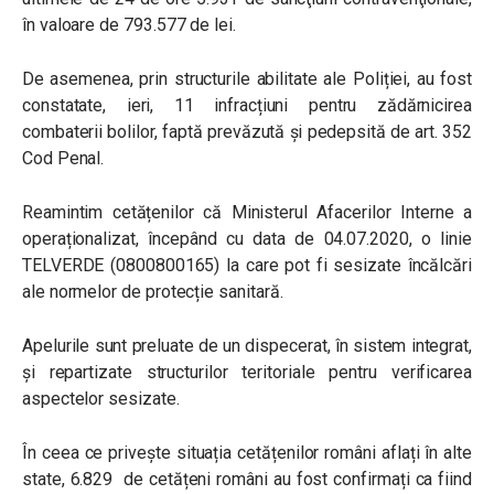
în valoare de 793.577 de lei.
De asemenea, prin structurile abilitate ale Poliției, au fost
constatate, ieri, 11 infracțiuni pentru zădărnicirea
combaterii bolilor, faptă prevăzută și pedepsită de art. 352
Cod Penal.
Reamintim cetățenilor că Ministerul Afacerilor Interne a
operaționalizat, începând cu data de 04.07.2020, o linie
TELVERDE (0800800165) la care pot fi sesizate încălcări
ale normelor de protecție sanitară.
Apelurile sunt preluate de un dispecerat, în sistem integrat,
și repartizate structurilor teritoriale pentru verificarea
aspectelor sesizate.
În ceea ce privește situația cetățenilor români aflați în alte
state, 6.829 de cetățeni români au fost confirmați ca fiind