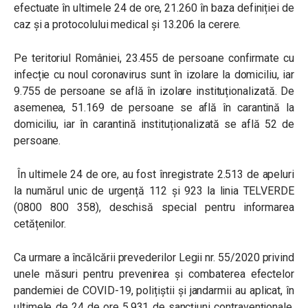
efectuate în ultimele 24 de ore, 21.260 în baza definiției de
caz și a protocolului medical și 13.206 la cerere.
Pe teritoriul României, 23.455 de persoane confirmate cu
infecție cu noul coronavirus sunt în izolare la domiciliu, iar
9.755 de persoane se află în izolare instituționalizată. De
asemenea, 51.169 de persoane se află în carantină la
domiciliu, iar în carantină instituționalizată se află 52 de
persoane.
În ultimele 24 de ore, au fost înregistrate 2.513 de apeluri
la numărul unic de urgență 112 și 923 la linia TELVERDE
(0800 800 358), deschisă special pentru informarea
cetățenilor.
Ca urmare a încălcării prevederilor Legii nr. 55/2020 privind
unele măsuri pentru prevenirea și combaterea efectelor
pandemiei de COVID-19, polițiștii și jandarmii au aplicat, în
ultimele de 24 de ore 5.931 de sancţiuni contravenţionale,