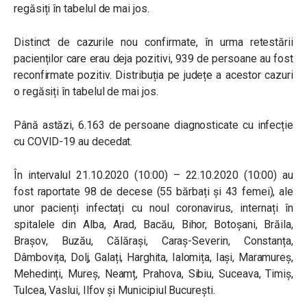
regăsiți în tabelul de mai jos.
Distinct de cazurile nou confirmate, în urma retestării
pacienților care erau deja pozitivi, 939 de persoane au fost
reconfirmate pozitiv. Distribuția pe județe a acestor cazuri
o regăsiți în tabelul de mai jos.
Până astăzi, 6.163 de persoane diagnosticate cu infecție
cu COVID-19 au decedat.
În intervalul 21.10.2020 (10:00) – 22.10.2020 (10:00) au
fost raportate 98 de decese (55 bărbați și 43 femei), ale
unor pacienți infectați cu noul coronavirus, internați în
spitalele din Alba, Arad, Bacău, Bihor, Botoșani, Brăila,
Brașov, Buzău, Călărași, Caraș-Severin, Constanța,
Dâmbovița, Dolj, Galați, Harghita, Ialomița, Iași, Maramureș,
Mehedinți, Mureș, Neamț, Prahova, Sibiu, Suceava, Timiș,
Tulcea, Vaslui, Ilfov și Municipiul București.