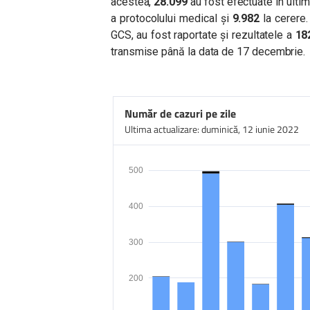
acestea,
28.099
au fost efectuate în ultim
a protocolului medical și
9.982
la cerere.
GCS, au fost raportate și rezultatele a
18
transmise până la data de 17 decembrie.