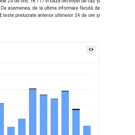
ele 24 de ore, 18.117 în baza definiției de caz și
 De asemenea, de la ultima informare făcută de
2
teste prelucrate anterior ultimelor 24 de ore și