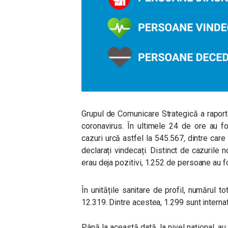
Grupul de Comunicare Strategică a raporta
coronavirus. În ultimele 24 de ore au f
cazuri urcă astfel la 545.567, dintre car
declarați vindecați. Distinct de cazurile n
erau deja pozitivi, 1.252 de persoane au f
În unitățile sanitare de profil, numărul
12.319. Dintre acestea, 1.299 sunt internat
Până la această dată, la nivel național, a