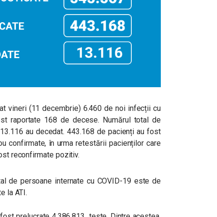
t vineri (11 decembrie) 6.460 de noi infecții cu
ost raportate 168 de decese. Numărul total de
e 13.116 au decedat. 443.168 de pacienți au fost
ou confirmate, în urma retestării pacienților care
ost reconfirmate pozitiv.
 total de persoane internate cu COVID-19 este de
e la ATI.
u fost prelucrate 4.386.813 teste. Dintre acestea,