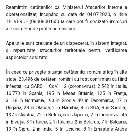
Reamintim cetățenilor că Ministerul Afacerilor Interne a
operaționalizat, începând cu data de 04.07.2020, o linie
TELVERDE (0800800165) la care pot fi sesizate încălcări
ale normelor de protecție sanitară.
Apelurile sunt preluate de un dispecerat, în sistem integrat,
și repartizate structurilor teritoriale pentru verificarea
aspectelor sesizate.
În ceea ce privește situația cetățenilor români aflați în alte
state, 23.496 de cetățeni români au fost confirmați ca fiind
infectați cu SARS – CoV – 2 (coronavirus): 2.542 în Italia,
16.773 în Spania, 195 în Marea Britanie, 125 în Franța,
3.118 în Germania, 93 în Grecia, 49 în Danemarca, 37 în
Ungaria, 28 în Olanda, 2 în Namibia, 4 în SUA, 8 în Suedia,
137 în Austria, 22 în Belgia, 6 în Japonia, 2 în Indonezia, 46
în Elveția, 3 în Turcia, 2 în Islanda, 2 în Belarus, 7 în Bulgaria,
13 în Cipru, 2 în India, 5 în Ucraina, 8 în Emiratele Arabe