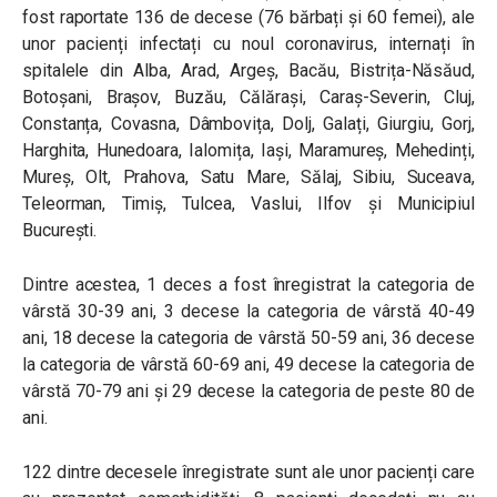
fost raportate 136 de decese (76 bărbați și 60 femei), ale
unor pacienți infectați cu noul coronavirus, internați în
spitalele din Alba, Arad, Argeș, Bacău, Bistrița-Năsăud,
Botoșani, Brașov, Buzău, Călărași, Caraș-Severin, Cluj,
Constanța, Covasna, Dâmbovița, Dolj, Galați, Giurgiu, Gorj,
Harghita, Hunedoara, Ialomița, Iași, Maramureș, Mehedinți,
Mureș, Olt, Prahova, Satu Mare, Sălaj, Sibiu, Suceava,
Teleorman, Timiș, Tulcea, Vaslui, Ilfov și Municipiul
București.
Dintre acestea, 1 deces a fost înregistrat la categoria de
vârstă 30-39 ani, 3 decese la categoria de vârstă 40-49
ani, 18 decese la categoria de vârstă 50-59 ani, 36 decese
la categoria de vârstă 60-69 ani, 49 decese la categoria de
vârstă 70-79 ani și 29 decese la categoria de peste 80 de
ani.
122 dintre decesele înregistrate sunt ale unor pacienți care