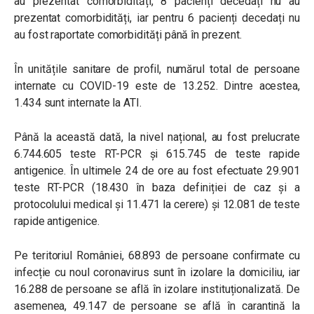
au prezentat comorbidități, 8 pacienți decedați nu au
prezentat comorbidități, iar pentru 6 pacienți decedați nu
au fost raportate comorbidități până în prezent.
În unitățile sanitare de profil, numărul total de persoane
internate cu COVID-19 este de 13.252. Dintre acestea,
1.434 sunt internate la ATI.
Până la această dată, la nivel național, au fost prelucrate
6.744.605 teste RT-PCR și 615.745 de teste rapide
antigenice. În ultimele 24 de ore au fost efectuate 29.901
teste RT-PCR (18.430 în baza definiției de caz și a
protocolului medical și 11.471 la cerere) și 12.081 de teste
rapide antigenice.
Pe teritoriul României, 68.893 de persoane confirmate cu
infecție cu noul coronavirus sunt în izolare la domiciliu, iar
16.288 de persoane se află în izolare instituționalizată. De
asemenea, 49.147 de persoane se află în carantină la