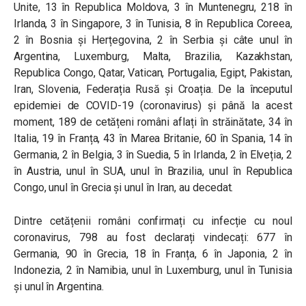
Unite, 13 în Republica Moldova, 3 în Muntenegru, 218 în
Irlanda, 3 în Singapore, 3 în Tunisia, 8 în Republica Coreea,
2 în Bosnia și Herțegovina, 2 în Serbia și câte unul în
Argentina, Luxemburg, Malta, Brazilia, Kazakhstan,
Republica Congo, Qatar, Vatican, Portugalia, Egipt, Pakistan,
Iran, Slovenia, Federația Rusă și Croația. De la începutul
epidemiei de COVID-19 (coronavirus) și până la acest
moment, 189 de cetățeni români aflați în străinătate, 34 în
Italia, 19 în Franța, 43 în Marea Britanie, 60 în Spania, 14 în
Germania, 2 în Belgia, 3 în Suedia, 5 în Irlanda, 2 în Elveția, 2
în Austria, unul în SUA, unul în Brazilia, unul în Republica
Congo, unul în Grecia și unul în Iran, au decedat.
Dintre cetățenii români confirmați cu infecție cu noul
coronavirus, 798 au fost declarați vindecați: 677 în
Germania, 90 în Grecia, 18 în Franța, 6 în Japonia, 2 în
Indonezia, 2 în Namibia, unul în Luxemburg, unul în Tunisia
și unul în Argentina.