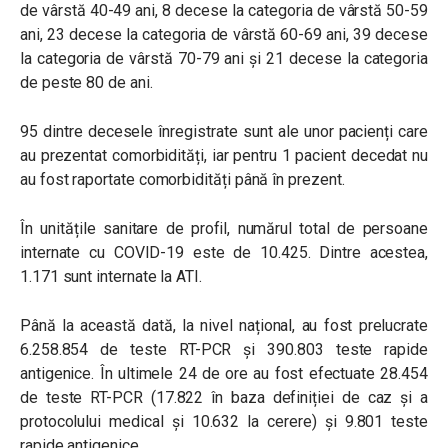
de vârstă 40-49 ani, 8 decese la categoria de vârstă 50-59
ani, 23 decese la categoria de vârstă 60-69 ani, 39 decese
la categoria de vârstă 70-79 ani și 21 decese la categoria
de peste 80 de ani.
95 dintre decesele înregistrate sunt ale unor pacienți care
au prezentat comorbidități, iar pentru 1 pacient decedat nu
au fost raportate comorbidități până în prezent.
În unitățile sanitare de profil, numărul total de persoane
internate cu COVID-19 este de 10.425. Dintre acestea,
1.171 sunt internate la ATI.
Până la această dată, la nivel național, au fost prelucrate
6.258.854 de teste RT-PCR și 390.803 teste rapide
antigenice. În ultimele 24 de ore au fost efectuate 28.454
de teste RT-PCR (17.822 în baza definiției de caz și a
protocolului medical și 10.632 la cerere) și 9.801 teste
rapide antigenice.