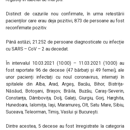
Distinct de cazurile nou confirmate, în urma retestării
pacienților care erau deja pozitivi, 873 de persoane au fost
reconfirmate pozitiv.
Până astăzi, 21.252 de persoane diagnosticate cu infecție
cu SARS – CoV – 2 au decedat.
În intervalul 10.03.2021 (10:00) – 11.03.2021 (10:00) au
fost raportate 96 de decese (47 bărbați și 49 femei), ale
unor pacienți infectați cu noul coronavirus, internați în
spitalele din Alba, Arad, Argeș, Bacău, Bihor, Bistrița-
Năsăud, Botoșani, Brașov, Brăila, Buzău, Caraș-Severin,
Constanța, Dâmbovița, Dolj, Galați, Giurgiu, Gorj, Harghita,
Hunedoara, Ialomița, Iași, Maramureș, Olt, Satu Mare, Sibiu,
Suceava, Teleorman, Timiș, Vaslui și București.
Dintre acestea, 5 decese au fost înregistrate la categoria