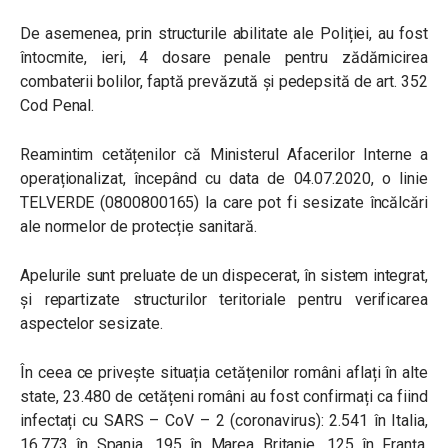
De asemenea, prin structurile abilitate ale Poliției, au fost
întocmite, ieri, 4 dosare penale pentru zădărnicirea
combaterii bolilor, faptă prevăzută și pedepsită de art. 352
Cod Penal.
Reamintim cetățenilor că Ministerul Afacerilor Interne a
operaționalizat, începând cu data de 04.07.2020, o linie
TELVERDE (0800800165) la care pot fi sesizate încălcări
ale normelor de protecție sanitară.
Apelurile sunt preluate de un dispecerat, în sistem integrat,
și repartizate structurilor teritoriale pentru verificarea
aspectelor sesizate.
În ceea ce privește situația cetățenilor români aflați în alte
state, 23.480 de cetățeni români au fost confirmați ca fiind
infectați cu SARS – CoV – 2 (coronavirus): 2.541 în Italia,
16.773 în Spania, 195 în Marea Britanie, 125 în Franța,