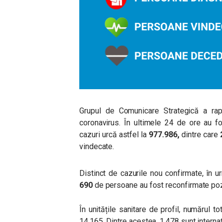
Grupul de Comunicare Strategică a rapo
coronavirus. În ultimele 24 de ore au f
cazuri urcă astfel la
977.986,
dintre care
vindecate.
Distinct de cazurile nou confirmate, în ur
690
de persoane au fost reconfirmate pozi
În unitățile sanitare de profil, numărul
14.165. Dintre acestea, 1.478 sunt internat