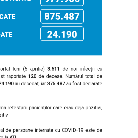
rtat luni (5 aprilie)
3.611
de noi infecții cu
ost raportate
120
de decese. Numărul total de
24.190
au decedat, iar
875.487
au fost declarate
ma retestării pacienților care erau deja pozitivi,
tiv.
 total de persoane internate cu COVID-19 este de
e la ATI.