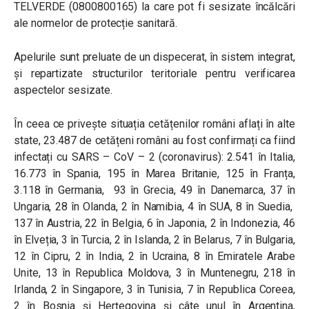
TELVERDE (0800800165) la care pot fi sesizate încălcări
ale normelor de protecție sanitară.
Apelurile sunt preluate de un dispecerat, în sistem integrat,
și repartizate structurilor teritoriale pentru verificarea
aspectelor sesizate.
În ceea ce privește situația cetățenilor români aflați în alte
state, 23.487 de cetățeni români au fost confirmați ca fiind
infectați cu SARS – CoV – 2 (coronavirus): 2.541 în Italia,
16.773 în Spania, 195 în Marea Britanie, 125 în Franța,
3.118 în Germania, 93 în Grecia, 49 în Danemarca, 37 în
Ungaria, 28 în Olanda, 2 în Namibia, 4 în SUA, 8 în Suedia,
137 în Austria, 22 în Belgia, 6 în Japonia, 2 în Indonezia, 46
în Elveția, 3 în Turcia, 2 în Islanda, 2 în Belarus, 7 în Bulgaria,
12 în Cipru, 2 în India, 2 în Ucraina, 8 în Emiratele Arabe
Unite, 13 în Republica Moldova, 3 în Muntenegru, 218 în
Irlanda, 2 în Singapore, 3 în Tunisia, 7 în Republica Coreea,
2 în Bosnia și Herțegovina și câte unul în Argentina,