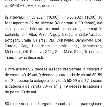
cu SARS – CoV – 2 au decedat.
În intervalul 14.03.2021 (10:00) – 15.03.2021 (10:00) au
fost raportate 82 de decese (43 bărbați și 39 femei), ale
unor pacienți infectați cu noul coronavirus, internați în
spitalele din Alba, Arad, Argeș, Bacău, Bistrița-Năsăud,
Botoșani, Brăila, Călărași, Cluj, Constanța, Dâmbovița, Dolj,
Giurgiu, Gorj, Hunedoara, Ialomița, Iași, Maramureș,
Mehedinți, Olt, Prahova, Sălaj, Satu Mare, Sibiu, Teleorman,
Timiș, Ilfov și București.
Dintre acestea, 2 decese au fost înregistrate la categoria
de vârstă 40-49 ani, 9 decese la categoria de vârstă 50-59
ani, 25 decese la categoria de vârstă 60-69 ani, 27 decese
la categoria de vârstă 70-79 ani și 19 decese la categoria
de peste 80 de ani.
80 dintre decesele înregistrate sunt ale unor pacienți care