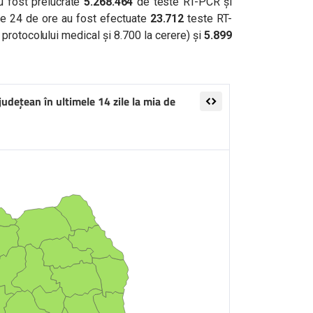
au fost prelucrate
5.268.464
de teste RT-PCR și
ele 24 de ore au fost efectuate
23.712
teste RT-
 protocolului medical și 8.700 la cerere) și
5.899