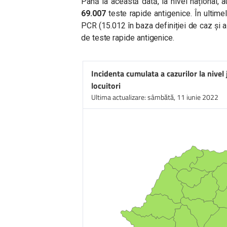
Până la această dată, la nivel național, 
69.007
teste rapide antigenice. În ultim
PCR (15.012 în baza definiției de caz și a
de teste rapide antigenice.