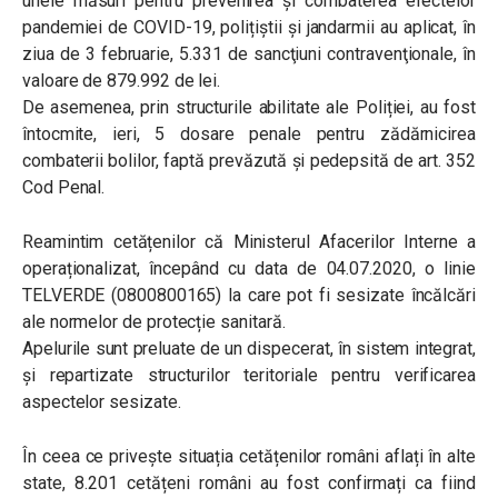
unele măsuri pentru prevenirea și combaterea efectelor
pandemiei de COVID-19, polițiștii și jandarmii au aplicat, în
ziua de 3 februarie, 5.331 de sancţiuni contravenţionale, în
valoare de 879.992 de lei.
De asemenea, prin structurile abilitate ale Poliției, au fost
întocmite, ieri, 5 dosare penale pentru zădărnicirea
combaterii bolilor, faptă prevăzută și pedepsită de art. 352
Cod Penal.
Reamintim cetățenilor că Ministerul Afacerilor Interne a
operaționalizat, începând cu data de 04.07.2020, o linie
TELVERDE (0800800165) la care pot fi sesizate încălcări
ale normelor de protecție sanitară.
Apelurile sunt preluate de un dispecerat, în sistem integrat,
și repartizate structurilor teritoriale pentru verificarea
aspectelor sesizate.
În ceea ce privește situația cetățenilor români aflați în alte
state, 8.201 cetățeni români au fost confirmați ca fiind