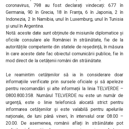
coronavirus, 798 au fost declarați vindecați: 677 în
Germania, 90 în Grecia, 18 în Franța, 6 în Japonia, 2 în
Indonezia, 2 în Namibia, unul în Luxemburg, unul în Tunisia
și unul în Argentina.
Notă: aceste date sunt obținute de misiunile diplomatice și
oficiile consulare ale României în străinătate, fie de la
autoritățile competente din statele de reședință, în măsura
în care aceste date fac obiectul comunicării publice, fie în
mod direct de la cetățenii români din străinătate.
Le reamintim cetățenilor să ia în considerare doar
informațiile verificate prin sursele oficiale și să apeleze
pentru recomandări și alte informații la linia TELVERDE –
0800.800.358. Numărul TELVERDE nu este un număr de
urgență, este o linie telefonică alocată strict pentru
informarea cetățenilor și este valabilă pentru apelurile
naționale, de luni până vineri, în intervalul orar 08.00 –
20.00. De asemenea, românii aflați în străinătate pot