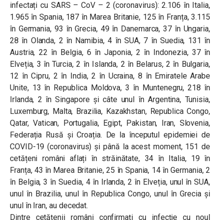
infectați cu SARS – CoV – 2 (coronavirus): 2.106 în Italia,
1.965 în Spania, 187 în Marea Britanie, 125 în Franța, 3.115
în Germania, 93 în Grecia, 49 în Danemarca, 37 în Ungaria,
28 în Olanda, 2 în Namibia, 4 în SUA, 7 în Suedia, 131 în
Austria, 22 în Belgia, 6 în Japonia, 2 în Indonezia, 37 în
Elveția, 3 în Turcia, 2 în Islanda, 2 în Belarus, 2 în Bulgaria,
12 în Cipru, 2 în India, 2 în Ucraina, 8 în Emiratele Arabe
Unite, 13 în Republica Moldova, 3 în Muntenegru, 218 în
Irlanda, 2 în Singapore și câte unul în Argentina, Tunisia,
Luxemburg, Malta, Brazilia, Kazakhstan, Republica Congo,
Qatar, Vatican, Portugalia, Egipt, Pakistan, Iran, Slovenia,
Federația Rusă și Croația. De la începutul epidemiei de
COVID-19 (coronavirus) și până la acest moment, 151 de
cetățeni români aflați în străinătate, 34 în Italia, 19 în
Franța, 43 în Marea Britanie, 25 în Spania, 14 în Germania, 2
în Belgia, 3 în Suedia, 4 în Irlanda, 2 în Elveția, unul în SUA,
unul în Brazilia, unul în Republica Congo, unul în Grecia și
unul în Iran, au decedat.
Dintre cetățenii români confirmați cu infecție cu noul