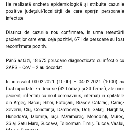
fie realizată ancheta epidemiologică și atribuite cazurile
pozitive județului/localității de care aparțin persoanele
infectate.
Distinct de cazurile nou confirmate, în urma retestării
pacienților care erau deja pozitivi, 671 de persoane au fost
reconfirmate pozitiv.
Până astăzi, 18.675 persoane diagnosticate cu infecție cu
SARS – CoV – 2 au decedat.
În intervalul 03.02.2021 (10:00) – 04.02.2021 (10:00) au
fost raportate 75 decese (42 bărbați și 33 femei), ale unor
pacienți infectați cu noul coronavirus, internați în spitalele
din Argeș, Bacău, Bihor, Botoșani, Brașov, Călărași, Caraș-
Severin, Cluj, Constanța, Dâmbovița, Dolj, Galați, Harghita,
Hunedoara, Ialomița, Iași, Maramureș, Mehedinți, Mureș,
Sălaj, Satu Mare, Suceava, Teleorman, Timiș, Tulcea, Vaslui,