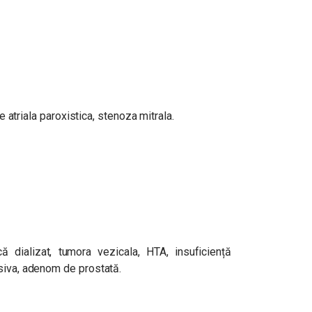
ie atriala paroxistica, stenoza mitrala.
că dializat, tumora vezicala, HTA, insuficiență
siva, adenom de prostată.