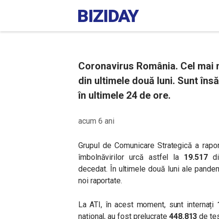
Coronavirus România. Cel mai m
din ultimele două luni. Sunt în
în ultimele 24 de ore.
acum 6 ani
Grupul de Comunicare Strategică a rapor
îmbolnăvirilor urcă astfel la
19.517
d
decedat
.
În ultimele două luni ale pandem
noi raportate.
La ATI, în acest moment, sunt internați
național, au fost prelucrate
448.813
de tes