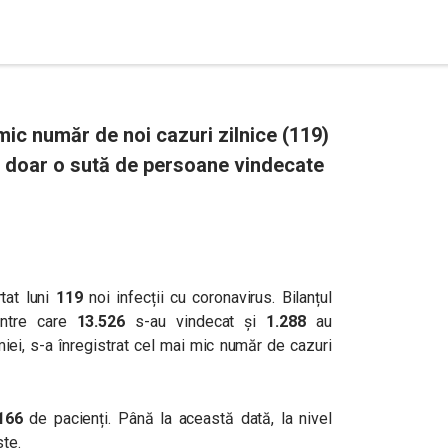
ic număr de noi cazuri zilnice (119)
să doar o sută de persoane vindecate
tat luni
119
noi infecții cu coronavirus
.
Bilanțul
intre care
13.526
s-au vindecat și
1.288
au
iei, s-a înregistrat cel mai mic număr de cazuri
166
de pacienți. Până la această dată, la nivel
te.