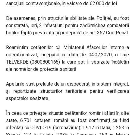
sancţiuni contravenţionale, în valoare de 62.000 de lei.
De asemenea, prin structurile abilitate ale Poliției, au fost
constatată, ieri, 2 infracțiuni pentru zădărnicirea combaterii
bolilor, faptă prevăzută și pedepsită de art. 352 Cod Penal.
Reamintim cetățenilor că Ministerul Afacerilor Interne a
operaționalizat, începând cu data de 04.07.2020, o linie
TELVERDE (0800800165) la care pot fi sesizate încălcări
ale normelor de protecție sanitară.
Apelurile sunt preluate de un dispecerat, în sistem integrat,
și repartizate structurilor teritoriale pentru verificarea
aspectelor sesizate.
În ceea ce privește situația cetățenilor români aflați în alte
state, 6.701 cetățeni români au fost confirmați ca fiind
infectați cu COVID-19 (coronavirus): 1.917 în Italia, 1.253 în
Spania, 124 în Franța, 2.935 în Germania, 159 în Marea