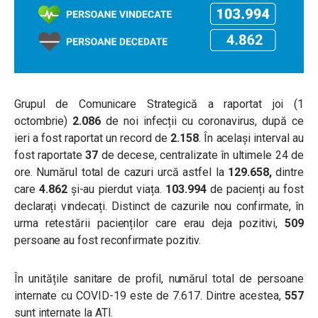
Grupul de Comunicare Strategică a raportat joi (1
octombrie)
2.086
de noi infecții cu coronavirus, după ce
ieri a fost raportat un record de
2.158
. În același interval au
fost raportate
37
de decese, centralizate în ultimele 24 de
ore. Numărul total de cazuri urcă astfel la
129.658,
dintre
care
4.862
și-au pierdut viața.
103.994
de pacienți au fost
declarați vindecați. Distinct de cazurile nou confirmate, în
urma retestării pacienților care erau deja pozitivi,
509
persoane au fost reconfirmate pozitiv.
În unitățile sanitare de profil, numărul total de persoane
internate cu COVID-19 este de 7.617. Dintre acestea,
557
sunt internate la ATI.