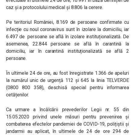
efectuate în ultimele 24 de ore, 16.991 în baza definiției de
caz și a protocolului medical și 8.806 la cerere.
Pe teritoriul României, 8.169 de persoane confirmate cu
infecție cu noul coronavirus sunt în izolare la domiciliu, iar
6.497 de persoane se află în izolare instituționalizată. De
asemenea, 22.844 persoane se află în carantină la
domiciliu, iar în carantină instituționalizată se află 2
persoane.
În ultimele 24 de ore, au fost înregistrate 1.366 de apeluri
la numărul unic de urgență 112 și 645 la linia TELVERDE
(0800 800 358), deschisă special pentru informarea
cetățenilor.
Ca urmare a încălcării prevederilor Legii nr. 55 din
15.05.2020 privind unele măsuri pentru prevenirea și
combaterea efectelor pandemiei de COVID-19, polițiștii și
jandarmii au aplicat, în ultimele de 24 de ore 294 de