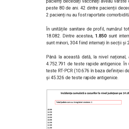
pacienți decedați vaccinați aveau vârste 
peste 80 de ani. 42 dintre pacienții deced
2 pacienți nu au fost raportate comorbidită
În unitățile sanitare de profil, numărul
18.082. Dintre acestea,
1.850
sunt intern
sunt minori, 304 fiind internați în secții și 
Până la această dată, la nivel național
4.752.791 de teste rapide antigenice. În
teste RT-PCR (10.676 în baza definiției de
și 45.326 de teste rapide antigenice.