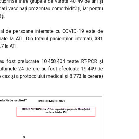
cuprinse între grupele de vârstă 40-49 de ani și
ați vaccinați prezentau comorbidități, iar pentru
ți.
 total de persoane internate cu COVID-19 este de
ate la ATI. Din totalul pacienților internați,
331
27 la ATI.
, au fost prelucrate 10.458.404 teste RT-PCR și
 ultimele 24 de ore au fost efectuate 19.449 de
 caz și a protocolului medical și 8.773 la cerere)