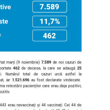
tat marți (9 noiembrie)
7.589
de noi cazuri de
portate
462
de decese, la care se adaugă
25
zi. Numărul total de cazuri urcă astfel la
t, iar
1.521.696
au fost declarate vindecate.
ma retestării pacienților care erau deja pozitivi,
zitiv.
 443 erau nevaccinați și 44 vaccinați. Cei 44 de