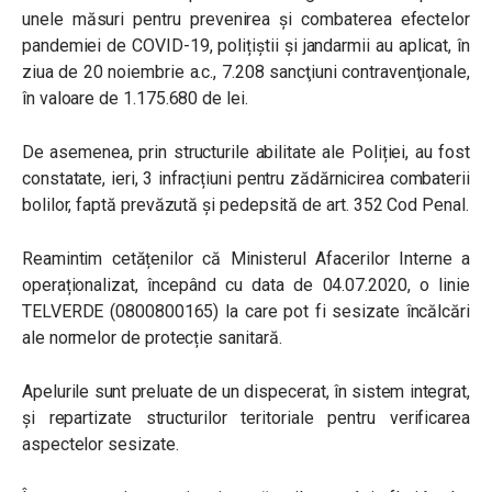
unele măsuri pentru prevenirea și combaterea efectelor
pandemiei de COVID-19, polițiștii și jandarmii au aplicat, în
ziua de 20 noiembrie a.c., 7.208 sancţiuni contravenţionale,
în valoare de 1.175.680 de lei.
De asemenea, prin structurile abilitate ale Poliției, au fost
constatate, ieri, 3 infracțiuni pentru zădărnicirea combaterii
bolilor, faptă prevăzută și pedepsită de art. 352 Cod Penal.
Reamintim cetățenilor că Ministerul Afacerilor Interne a
operaționalizat, începând cu data de 04.07.2020, o linie
TELVERDE (0800800165) la care pot fi sesizate încălcări
ale normelor de protecție sanitară.
Apelurile sunt preluate de un dispecerat, în sistem integrat,
și repartizate structurilor teritoriale pentru verificarea
aspectelor sesizate.