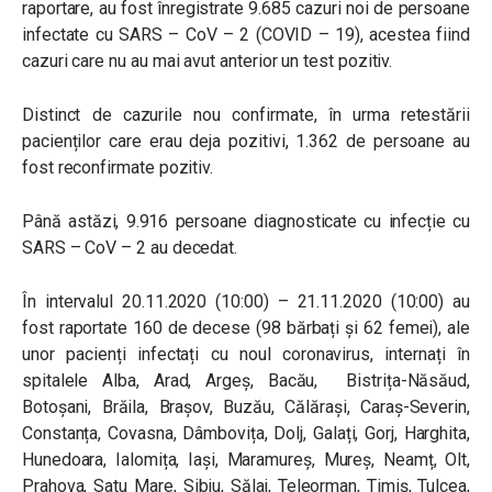
raportare, au fost înregistrate 9.685 cazuri noi de persoane
infectate cu SARS – CoV – 2 (COVID – 19), acestea fiind
cazuri care nu au mai avut anterior un test pozitiv.
Distinct de cazurile nou confirmate, în urma retestării
pacienților care erau deja pozitivi, 1.362 de persoane au
fost reconfirmate pozitiv.
Până astăzi, 9.916 persoane diagnosticate cu infecție cu
SARS – CoV – 2 au decedat.
În intervalul 20.11.2020 (10:00) – 21.11.2020 (10:00) au
fost raportate 160 de decese (98 bărbați și 62 femei), ale
unor pacienți infectați cu noul coronavirus, internați în
spitalele Alba, Arad, Argeș, Bacău, Bistrița-Năsăud,
Botoșani, Brăila, Brașov, Buzău, Călărași, Caraș-Severin,
Constanța, Covasna, Dâmbovița, Dolj, Galați, Gorj, Harghita,
Hunedoara, Ialomița, Iași, Maramureș, Mureș, Neamț, Olt,
Prahova, Satu Mare, Sibiu, Sălaj, Teleorman, Timiș, Tulcea,