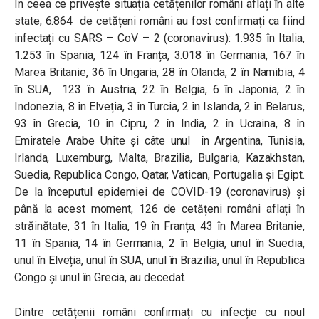
În ceea ce privește situația cetățenilor români aflați în alte
state, 6.864 de cetățeni români au fost confirmați ca fiind
infectați cu SARS – CoV – 2 (coronavirus): 1.935 în Italia,
1.253 în Spania, 124 în Franța, 3.018 în Germania, 167 în
Marea Britanie, 36 în Ungaria, 28 în Olanda, 2 în Namibia, 4
în SUA, 123 în Austria, 22 în Belgia, 6 în Japonia, 2 în
Indonezia, 8 în Elveția, 3 în Turcia, 2 în Islanda, 2 în Belarus,
93 în Grecia, 10 în Cipru, 2 în India, 2 în Ucraina, 8 în
Emiratele Arabe Unite și câte unul în Argentina, Tunisia,
Irlanda, Luxemburg, Malta, Brazilia, Bulgaria, Kazakhstan,
Suedia, Republica Congo, Qatar, Vatican, Portugalia și Egipt.
De la începutul epidemiei de COVID-19 (coronavirus) și
până la acest moment, 126 de cetățeni români aflați în
străinătate, 31 în Italia, 19 în Franța, 43 în Marea Britanie,
11 în Spania, 14 în Germania, 2 în Belgia, unul în Suedia,
unul în Elveția, unul în SUA, unul în Brazilia, unul în Republica
Congo și unul în Grecia, au decedat.
Dintre cetățenii români confirmați cu infecție cu noul