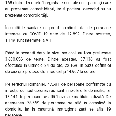
168 dintre decesele înregistrate sunt ale unor pacienți care
au prezentat comorbidități, iar 6 pacienți decedați nu au
prezentat comorbidități.
În unitățile sanitare de profil, numărul total de persoane
internate cu COVID-19 este de 12.892. Dintre acestea,
1.149 sunt internate la ATI.
Până la această dată, la nivel național, au fost prelucrate
3.630.856 de teste. Dintre acestea, 37.136 au fost
efectuate în ultimele 24 de ore, 22.169 în baza definiției
de caz și a protocolului medical și 14.967 la cerere.
Pe teritoriul României, 47.681 de persoane confirmate cu
infecție cu noul coronavirus sunt în izolare la domiciliu, iar
13.141 de persoane se află în izolare instituționalizată. De
asemenea, 78.569 de persoane se află în carantină la
domiciliu, iar în carantină instituționalizată se află 19
persoane.