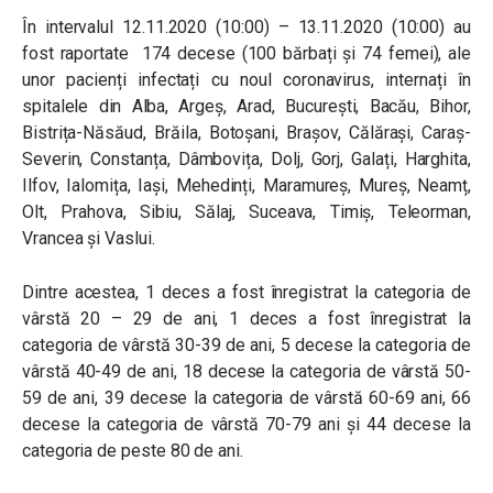
În intervalul 12.11.2020 (10:00) – 13.11.2020 (10:00) au
fost raportate 174 decese (100 bărbați și 74 femei), ale
unor pacienți infectați cu noul coronavirus, internați în
spitalele din Alba, Argeș, Arad, București, Bacău, Bihor,
Bistrița-Năsăud, Brăila, Botoșani, Brașov, Călărași, Caraș-
Severin, Constanța, Dâmbovița, Dolj, Gorj, Galați, Harghita,
Ilfov, Ialomița, Iași, Mehedinți, Maramureș, Mureș, Neamț,
Olt, Prahova, Sibiu, Sălaj, Suceava, Timiș, Teleorman,
Vrancea și Vaslui.
Dintre acestea, 1 deces a fost înregistrat la categoria de
vârstă 20 – 29 de ani, 1 deces a fost înregistrat la
categoria de vârstă 30-39 de ani, 5 decese la categoria de
vârstă 40-49 de ani, 18 decese la categoria de vârstă 50-
59 de ani, 39 decese la categoria de vârstă 60-69 ani, 66
decese la categoria de vârstă 70-79 ani și 44 decese la
categoria de peste 80 de ani.