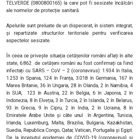
TELVERDE (0800800165) la care pot fi sesizate încălcări
ale normelor de protecție sanitară.
Apelurile sunt preluate de un dispecerat, în sistem integrat,
și repartizate structurilor teritoriale pentru verificarea
aspectelor sesizate.
În ceea ce privește situația cetățenilor români aflați în alte
state, 6.862 de cetățeni români au fost confirmați ca fiind
infectați cu SARS – CoV – 2 (coronavirus): 1.934 în Italia,
1.253 în Spania, 124 în Franța, 3.018 în Germania, 167 în
Marea Britanie, 36 în Ungaria, 28 în Olanda, 2 în Namibia, 4
în SUA, 123 în Austria, 22 în Belgia, 6 în Japonia, 2 în
Indonezia, 8 în Elveția, 3 în Turcia, 2 în Islanda, 2 în Belarus,
93 în Grecia, 9 în Cipru, 2 în India, 2 în Ucraina, 8 în
Emiratele Arabe Unite și câte unul în Argentina, Tunisia,
Irlanda, Luxemburg, Malta, Brazilia, Bulgaria, Kazakhstan,
Suedia, Republica Congo, Qatar, Vatican, Portugalia și Egipt.
De la începutul epidemiei de COVID-19 (coronavirus) și