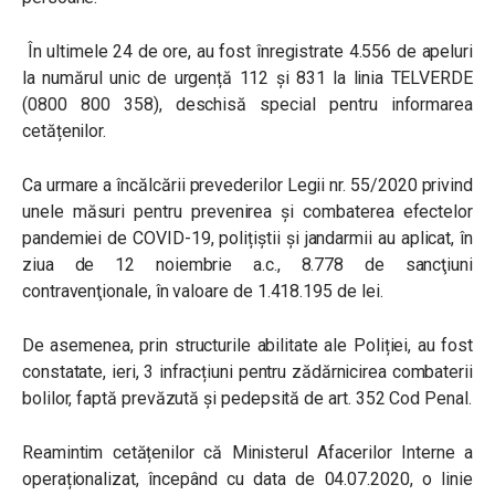
În ultimele 24 de ore, au fost înregistrate 4.556 de apeluri
la numărul unic de urgență 112 și 831 la linia TELVERDE
(0800 800 358), deschisă special pentru informarea
cetățenilor.
Ca urmare a încălcării prevederilor Legii nr. 55/2020 privind
unele măsuri pentru prevenirea și combaterea efectelor
pandemiei de COVID-19, polițiștii și jandarmii au aplicat, în
ziua de 12 noiembrie a.c., 8.778 de sancţiuni
contravenţionale, în valoare de 1.418.195 de lei.
De asemenea, prin structurile abilitate ale Poliției, au fost
constatate, ieri, 3 infracțiuni pentru zădărnicirea combaterii
bolilor, faptă prevăzută și pedepsită de art. 352 Cod Penal.
Reamintim cetățenilor că Ministerul Afacerilor Interne a
operaționalizat, începând cu data de 04.07.2020, o linie