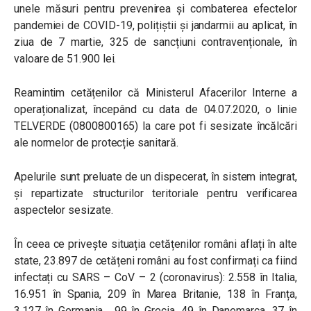
unele măsuri pentru prevenirea și combaterea efectelor
pandemiei de COVID-19, polițiștii și jandarmii au aplicat, în
ziua de 7 martie, 325 de sancțiuni contravenționale, în
valoare de 51.900 lei.
Reamintim cetățenilor că Ministerul Afacerilor Interne a
operaționalizat, începând cu data de 04.07.2020, o linie
TELVERDE (0800800165) la care pot fi sesizate încălcări
ale normelor de protecție sanitară.
Apelurile sunt preluate de un dispecerat, în sistem integrat,
și repartizate structurilor teritoriale pentru verificarea
aspectelor sesizate.
În ceea ce privește situația cetățenilor români aflați în alte
state, 23.897 de cetățeni români au fost confirmați ca fiind
infectați cu SARS – CoV – 2 (coronavirus): 2.558 în Italia,
16.951 în Spania, 209 în Marea Britanie, 138 în Franța,
3.127 în Germania, 99 în Grecia, 49 în Danemarca, 37 în