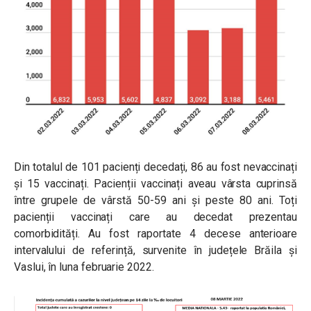
Din totalul de 101 pacienți decedați, 86 au fost nevaccinați
și 15 vaccinați. Pacienții vaccinați aveau vârsta cuprinsă
între grupele de vârstă 50-59 ani și peste 80 ani. Toți
pacienții vaccinați care au decedat prezentau
comorbidități. Au fost raportate 4 decese anterioare
intervalului de referință, survenite în județele Brăila și
Vaslui, în luna februarie 2022.