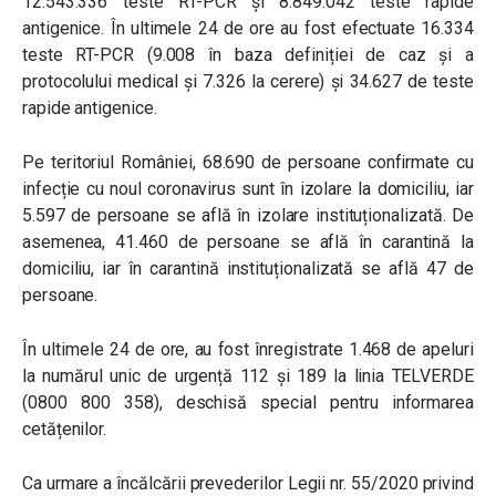
12.543.336 teste RT-PCR și 8.849.042 teste rapide
antigenice. În ultimele 24 de ore au fost efectuate 16.334
teste RT-PCR (9.008 în baza definiției de caz și a
protocolului medical și 7.326 la cerere) și 34.627 de teste
rapide antigenice.
Pe teritoriul României, 68.690 de persoane confirmate cu
infecție cu noul coronavirus sunt în izolare la domiciliu, iar
5.597 de persoane se află în izolare instituționalizată. De
asemenea, 41.460 de persoane se află în carantină la
domiciliu, iar în carantină instituționalizată se află 47 de
persoane.
În ultimele 24 de ore, au fost înregistrate 1.468 de apeluri
la numărul unic de urgență 112 și 189 la linia TELVERDE
(0800 800 358), deschisă special pentru informarea
cetățenilor.
Ca urmare a încălcării prevederilor Legii nr. 55/2020 privind