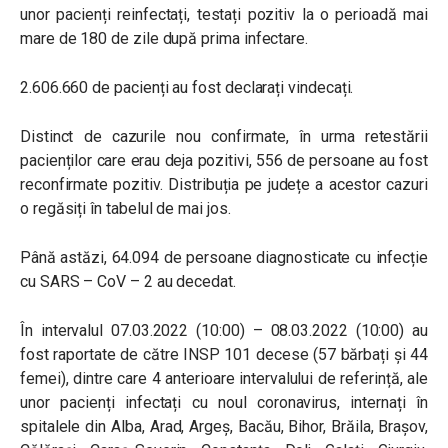
unor pacienți reinfectați, testați pozitiv la o perioadă mai
mare de 180 de zile după prima infectare.
2.606.660 de pacienți au fost declarați vindecați.
Distinct de cazurile nou confirmate, în urma retestării
pacienților care erau deja pozitivi, 556 de persoane au fost
reconfirmate pozitiv. Distribuția pe județe a acestor cazuri
o regăsiți în tabelul de mai jos.
Până astăzi, 64.094 de persoane diagnosticate cu infecție
cu SARS – CoV – 2 au decedat.
În intervalul 07.03.2022 (10:00) – 08.03.2022 (10:00) au
fost raportate de către INSP 101 decese (57 bărbați și 44
femei), dintre care 4 anterioare intervalului de referință, ale
unor pacienți infectați cu noul coronavirus, internați în
spitalele din Alba, Arad, Argeș, Bacău, Bihor, Brăila, Brașov,