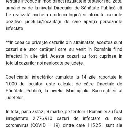
testare introduc în mod direct rezultatele testelor realizate,
urmând ca de la nivelul Direcțiilor de Sănătate Publică să
fie realizată ancheta epidemiologică și atribuite cazurile
pozitive județului/localității de care aparțin persoanele
infectate.
**În ceea ce privește cazurile din străinătate, acestea sunt
cazuri ale unor cetățeni care au venit în România fiind
infectați în alte țări. Aceste cazuri au fost cuprinse în
totalul cazurilor noi nealocate pe județe.
Coeficientul infectărilor cumulate la 14 zile, raportate la
1.000 de locuitori este calculat de către Direcțiile de
Sănătate Publică, la nivelul Municipiului București și al
județelor.
În total, până astăzi, 8 martie, pe teritoriul României au fost
înregistrate 2.776.910 cazuri de infectare cu noul
coronavirus (COVID – 19), dintre care 115.251 sunt ale