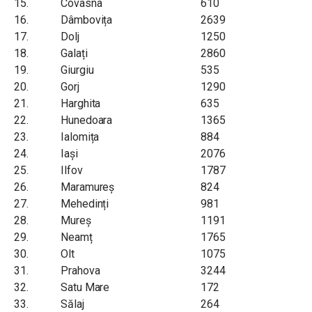
15.
Covasna
610
16.
Dâmbovița
2639
17.
Dolj
1250
18.
Galați
2860
19.
Giurgiu
535
20.
Gorj
1290
21.
Harghita
635
22.
Hunedoara
1365
23.
Ialomița
884
24.
Iași
2076
25.
Ilfov
1787
26.
Maramureș
824
27.
Mehedinți
981
28.
Mureș
1191
29.
Neamț
1765
30.
Olt
1075
31.
Prahova
3244
32.
Satu Mare
172
33.
Sălaj
264