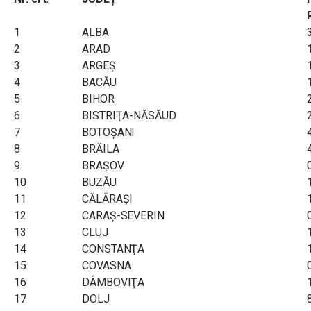
1
ALBA
2
ARAD
3
ARGEŞ
4
BACĂU
5
BIHOR
6
BISTRIŢA-NĂSĂUD
7
BOTOŞANI
8
BRĂILA
9
BRAŞOV
10
BUZĂU
11
CĂLĂRAŞI
12
CARAŞ-SEVERIN
13
CLUJ
14
CONSTANŢA
15
COVASNA
16
DÂMBOVIŢA
17
DOLJ