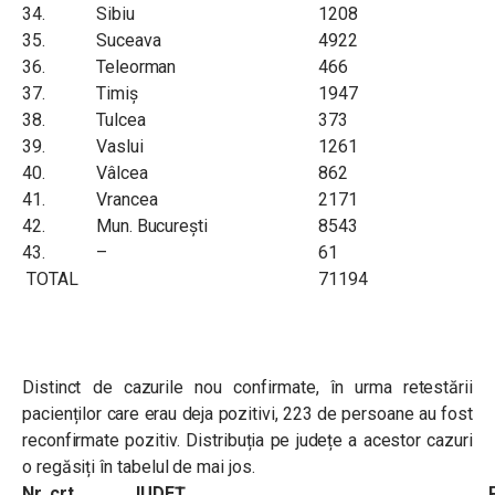
34.
Sibiu
1208
35.
Suceava
4922
36.
Teleorman
466
37.
Timiș
1947
38.
Tulcea
373
39.
Vaslui
1261
40.
Vâlcea
862
41.
Vrancea
2171
42.
Mun. București
8543
43.
–
61
TOTAL
71194
Distinct de cazurile nou confirmate, în urma retestării
pacienților care erau deja pozitivi, 223 de persoane au fost
reconfirmate pozitiv. Distribuția pe județe a acestor cazuri
o regăsiți în tabelul de mai jos.
Nr. crt.
JUDEȚ