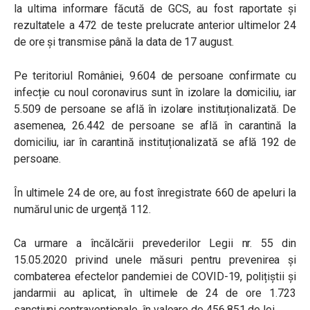
la ultima informare făcută de GCS, au fost raportate și
rezultatele a 472 de teste prelucrate anterior ultimelor 24
de ore și transmise până la data de 17 august.
Pe teritoriul României, 9.604 de persoane confirmate cu
infecție cu noul coronavirus sunt în izolare la domiciliu, iar
5.509 de persoane se află în izolare instituționalizată. De
asemenea, 26.442 de persoane se află în carantină la
domiciliu, iar în carantină instituționalizată se află 192 de
persoane.
În ultimele 24 de ore, au fost înregistrate 660 de apeluri la
numărul unic de urgență 112.
Ca urmare a încălcării prevederilor Legii nr. 55 din
15.05.2020 privind unele măsuri pentru prevenirea și
combaterea efectelor pandemiei de COVID-19, polițiștii și
jandarmii au aplicat, în ultimele de 24 de ore 1.723
sancţiuni contravenţionale, în valoare de 456.851 de lei.