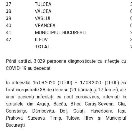
37
TULCEA
38
VÂLCEA
39
VASLUI
40
VRANCEA
41
MUNICIPIUL BUCUREŞTI
42
ILFOV
TOTAL
Până astăzi, 3.029 persoane diagnosticate cu infecție cu
COVID-19 au decedat.
În intervalul 16.08.2020 (10:00) – 17.08.2020 (10:00) au
fost înregistrate 38 de decese (21 bărbați și 17 femei), ale
unor pacienți infectați cu noul coronavirus, internați în
spitalele din Argeș, Bacău, Bihor, Caraș-Severin, Cluj,
Constanța, Dâmbovița, Dolj, Galați, Hunedoara, Iași,
Prahova, Suceava, Timiș, Tulcea, Ilfov și Municipiul
București.