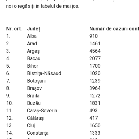
noi o regăsiți în tabelul de mai jos.
Nr. crt.
Județ
Număr de cazuri conf
1.
Alba
910
2.
Arad
1461
3.
Argeș
4564
4.
Bacău
2077
5.
Bihor
1700
6.
Bistrița-Năsăud
1020
7.
Botoșani
1239
8.
Brașov
3964
9.
Brăila
1272
10.
Buzău
1831
11.
Caraș-Severin
493
12.
Călărași
417
13.
Cluj
1650
14.
Constanța
1333