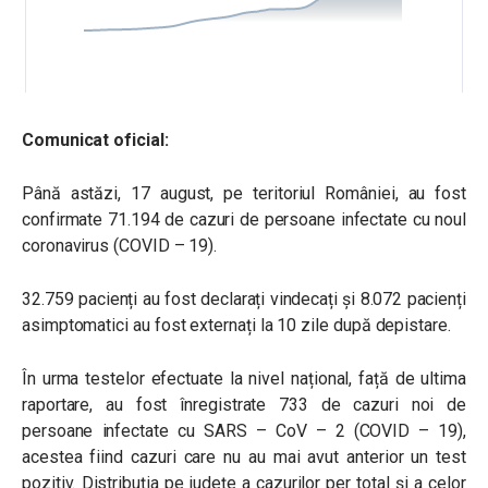
Comunicat oficial:
Până astăzi, 17 august, pe teritoriul României, au fost
confirmate 71.194 de cazuri de persoane infectate cu noul
coronavirus (COVID – 19).
32.759 pacienți au fost declarați vindecați și 8.072 pacienți
asimptomatici au fost externați la 10 zile după depistare.
În urma testelor efectuate la nivel național, față de ultima
raportare, au fost înregistrate 733 de cazuri noi de
persoane infectate cu SARS – CoV – 2 (COVID – 19),
acestea fiind cazuri care nu au mai avut anterior un test
pozitiv. Distribuția pe județe a cazurilor per total și a celor