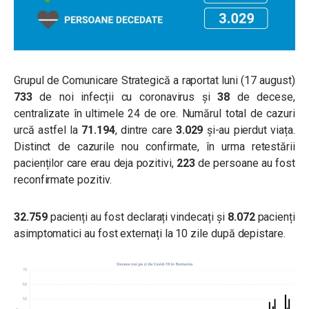
Grupul de Comunicare Strategică a raportat luni (17 august)
733
de noi infecții cu coronavirus și
38
de decese,
centralizate în ultimele 24 de ore. Numărul total de cazuri
urcă astfel la
71.194
, dintre care
3.029
și-au pierdut viața.
Distinct de cazurile nou confirmate, în urma retestării
pacienților care erau deja pozitivi,
223
de persoane au fost
reconfirmate pozitiv.
32.759
pacienți au fost declarați vindecați și
8.072
pacienți
asimptomatici au fost externați la 10 zile după depistare.