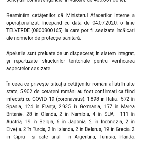
Reamintim cetățenilor că Ministerul Afacerilor Interne a
operaționalizat, începând cu data de 04.07.2020, o linie
TELVERDE (0800800165) la care pot fi sesizate încălcări
ale normelor de protecție sanitară.
Apelurile sunt preluate de un dispecerat, în sistem integrat,
și repartizate structurilor teritoriale pentru verificarea
aspectelor sesizate.
În ceea ce privește situația cetățenilor români aflați în alte
state, 5.902 de cetățeni români au fost confirmați ca fiind
infectați cu COVID-19 (coronavirus): 1.898 în Italia, 572 în
Spania, 124 în Franța, 2.935 în Germania, 157 în Marea
Britanie, 28 în Olanda, 2 în Namibia, 4 în SUA, 111 în
Austria, 19 în Belgia, 6 în Japonia, 2 în Indonezia, 2 în
Elveția, 2 în Turcia, 2 în Islanda, 2 în Belarus, 19 în Grecia, 2
în Cipru și câte unul în Argentina, Tunisia, Irlanda,