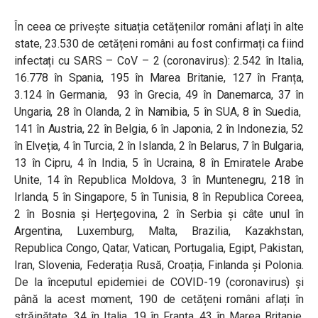
În ceea ce privește situația cetățenilor români aflați în alte
state, 23.530 de cetățeni români au fost confirmați ca fiind
infectați cu SARS – CoV – 2 (coronavirus): 2.542 în Italia,
16.778 în Spania, 195 în Marea Britanie, 127 în Franța,
3.124 în Germania, 93 în Grecia, 49 în Danemarca, 37 în
Ungaria, 28 în Olanda, 2 în Namibia, 5 în SUA, 8 în Suedia,
141 în Austria, 22 în Belgia, 6 în Japonia, 2 în Indonezia, 52
în Elveția, 4 în Turcia, 2 în Islanda, 2 în Belarus, 7 în Bulgaria,
13 în Cipru, 4 în India, 5 în Ucraina, 8 în Emiratele Arabe
Unite, 14 în Republica Moldova, 3 în Muntenegru, 218 în
Irlanda, 5 în Singapore, 5 în Tunisia, 8 în Republica Coreea,
2 în Bosnia și Herțegovina, 2 în Serbia și câte unul în
Argentina, Luxemburg, Malta, Brazilia, Kazakhstan,
Republica Congo, Qatar, Vatican, Portugalia, Egipt, Pakistan,
Iran, Slovenia, Federația Rusă, Croația, Finlanda și Polonia.
De la începutul epidemiei de COVID-19 (coronavirus) și
până la acest moment, 190 de cetățeni români aflați în
străinătate, 34 în Italia, 19 în Franța, 43 în Marea Britanie,