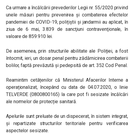
Ca urmare a încălcării prevederilor Legii nr. 55/2020 privind
unele măsuri pentru prevenirea și combaterea efectelor
pandemiei de COVID-19, polițiștii și jandarmii au aplicat, în
ziua de 6 mai, 3.839 de sancţiuni contravenţionale, în
valoare de 859.910 lei.
De asemenea, prin structurile abilitate ale Poliției, a fost
întocmit, ieri, un dosar penal pentru zădărnicirea combaterii
bolilor, faptă prevăzută și pedepsită de art. 352 Cod Penal.
Reamintim cetățenilor că Ministerul Afacerilor Interne a
operaționalizat, începând cu data de 04.07.2020, o linie
TELVERDE (0800800165) la care pot fi sesizate încălcări
ale normelor de protecție sanitară.
Apelurile sunt preluate de un dispecerat, în sistem integrat,
și repartizate structurilor teritoriale pentru verificarea
aspectelor sesizate.