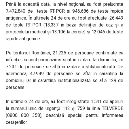
Până la această dată, la nivel național, au fost prelucrate
7.472.840 de teste RT-PCR și 946.686 de teste rapide
antigenice. În ultimele 24 de ore au fost efectuate 26.443
de teste RT-PCR (13.337 în baza definiției de caz și a
protocolului medical și 13.106 la cerere) și 12.046 de teste
rapide antigenice.
Pe teritoriul României, 21.725 de persoane confirmate cu
infecție cu noul coronavirus sunt în izolare la domiciliu, iar
7.231 de persoane se află în izolare instituționalizată. De
asemenea, 47.949 de persoane se află în carantină la
domiciliu, iar în carantină instituționalizată se află 129 de
persoane.
În ultimele 24 de ore, au fost înregistrate 1.541 de apeluri
la numărul unic de urgență 112 și 759 la linia TELVERDE
(0800 800 358), deschisă special pentru informarea
cetățenilor.