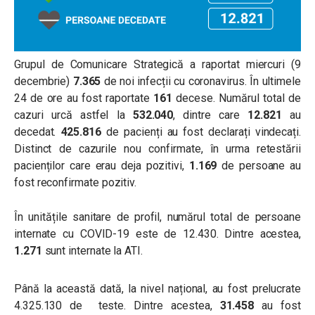
Grupul de Comunicare Strategică a raportat miercuri (9
decembrie)
7.365
de noi infecții cu coronavirus. În ultimele
24 de ore au fost raportate
161
decese. Numărul total de
cazuri urcă astfel la
532.040
, dintre care
12.821
au
decedat.
425.816
de pacienți au fost declarați vindecați.
Distinct de cazurile nou confirmate, în urma retestării
pacienților care erau deja pozitivi,
1.169
de persoane au
fost reconfirmate pozitiv.
În unitățile sanitare de profil, numărul total de persoane
internate cu COVID-19 este de 12.430. Dintre acestea,
1.271
sunt internate la ATI.
Până la această dată, la nivel național, au fost prelucrate
4.325.130 de teste. Dintre acestea,
31.458
au fost