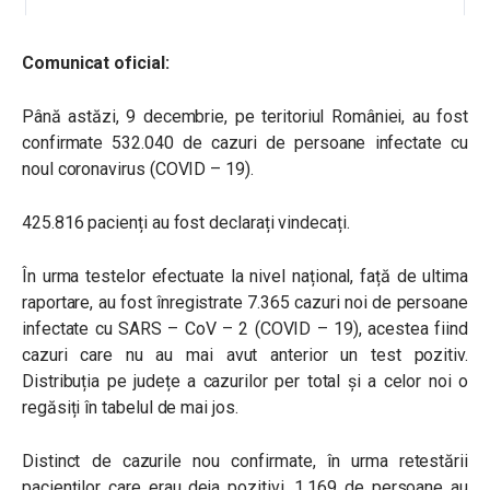
Comunicat oficial:
Până astăzi, 9 decembrie, pe teritoriul României, au fost
confirmate 532.040 de cazuri de persoane infectate cu
noul coronavirus (COVID – 19).
425.816 pacienți au fost declarați vindecați.
În urma testelor efectuate la nivel național, față de ultima
raportare, au fost înregistrate 7.365 cazuri noi de persoane
infectate cu SARS – CoV – 2 (COVID – 19), acestea fiind
cazuri care nu au mai avut anterior un test pozitiv.
Distribuția pe județe a cazurilor per total și a celor noi o
regăsiți în tabelul de mai jos.
Distinct de cazurile nou confirmate, în urma retestării
pacienților care erau deja pozitivi, 1.169 de persoane au