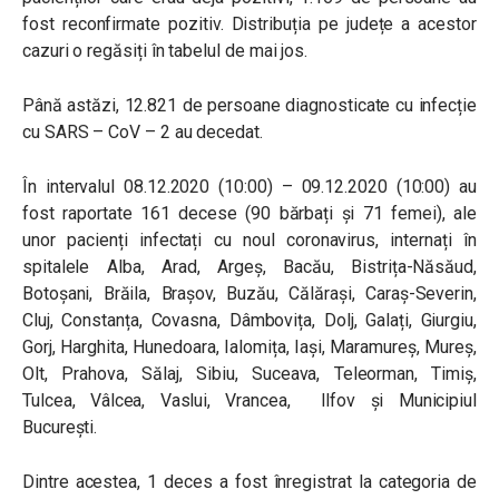
fost reconfirmate pozitiv. Distribuția pe județe a acestor
cazuri o regăsiți în tabelul de mai jos.
Până astăzi, 12.821 de persoane diagnosticate cu infecție
cu SARS – CoV – 2 au decedat.
În intervalul 08.12.2020 (10:00) – 09.12.2020 (10:00) au
fost raportate 161 decese (90 bărbați și 71 femei), ale
unor pacienți infectați cu noul coronavirus, internați în
spitalele Alba, Arad, Argeș, Bacău, Bistrița-Năsăud,
Botoșani, Brăila, Brașov, Buzău, Călărași, Caraș-Severin,
Cluj, Constanța, Covasna, Dâmbovița, Dolj, Galați, Giurgiu,
Gorj, Harghita, Hunedoara, Ialomița, Iași, Maramureș, Mureș,
Olt, Prahova, Sălaj, Sibiu, Suceava, Teleorman, Timiș,
Tulcea, Vâlcea, Vaslui, Vrancea, Ilfov și Municipiul
București.
Dintre acestea, 1 deces a fost înregistrat la categoria de