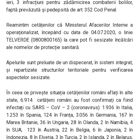
ieri, 3 infracțiuni pentru zădărnicirea combaterii bolilor,
faptă prevăzută și pedepsită de art. 352 Cod Penal.
Reamintim cetățenilor că Ministerul Afacerilor Interne a
operaționalizat, începând cu data de 04.07.2020, o linie
TELVERDE (0800800165) la care pot fi sesizate încălcări
ale normelor de protecție sanitară.
Apelurile sunt preluate de un dispecerat, în sistem integrat,
și repartizate structurilor teritoriale pentru verificarea
aspectelor sesizate.
În ceea ce privește situația cetățenilor români aflați în alte
state, 6.914 cetățeni români au fost confirmați ca fiind
infectați cu SARS – CoV – 2 (coronavirus): 1.936 în Italia,
1.253 în Spania, 124 în Franța, 3.056 în Germania, 167 în
Marea Britanie, 36 în Ungaria, 28 în Olanda, 2 în Namibia, 4
în SUA, 123 în Austria, 22 în Belgia, 6 în Japonia, 2 în
Indonezia, 8 în Elveția, 3 în Turcia, 2 în Islanda, 2 în Belarus,