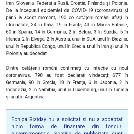
Iran, Slovenia, Federația Rusă, Croația, Finlanda și Polonia.
De la începutul epidemiei de COVID-19 (coronavirus) și
până la acest moment, 190 de cetățeni români aflați în
străinătate, 34 în Italia, 19 în Franța, 43 în Marea Britanie,
60 în Spania, 14 în Germania, 2 în Belgia, 3 în Suedia, 5 în
Irlanda, 2 în Elveția, 2 în Austria, unul în SUA, unul în Brazilia,
unul în Republica Congo, unul în Grecia, unul în Iran și unul în
Polonia, au decedat.
Dintre cetățenii români confirmați cu infecție cu noul
coronavirus, 798 au fost declarați vindecați: 677 în
Germania, 90 în Grecia, 18 în Franța, 6 în Japonia, 2 în
Indonezia, 2 în Namibia, unul în Luxemburg, unul în Tunisia
și unul în Argentina.
Echipa Biziday nu a solicitat și nu a acceptat
nicio formă de finanțare din fonduri
guvernamentale. Spațiile de publicitate sunt