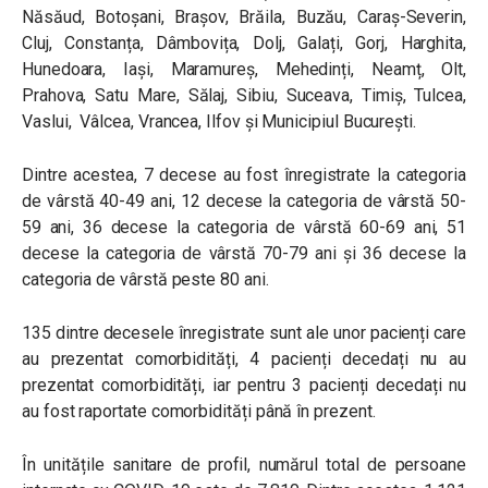
Năsăud, Botoșani, Brașov, Brăila, Buzău, Caraș-Severin,
Cluj, Constanța, Dâmbovița, Dolj, Galați, Gorj, Harghita,
Hunedoara, Iași, Maramureș, Mehedinți, Neamț, Olt,
Prahova, Satu Mare, Sălaj, Sibiu, Suceava, Timiș, Tulcea,
Vaslui, Vâlcea, Vrancea, Ilfov și Municipiul București.
Dintre acestea, 7 decese au fost înregistrate la categoria
de vârstă 40-49 ani, 12 decese la categoria de vârstă 50-
59 ani, 36 decese la categoria de vârstă 60-69 ani, 51
decese la categoria de vârstă 70-79 ani și 36 decese la
categoria de vârstă peste 80 ani.
135 dintre decesele înregistrate sunt ale unor pacienți care
au prezentat comorbidități, 4 pacienți decedați nu au
prezentat comorbidități, iar pentru 3 pacienți decedați nu
au fost raportate comorbidități până în prezent.
În unitățile sanitare de profil, numărul total de persoane