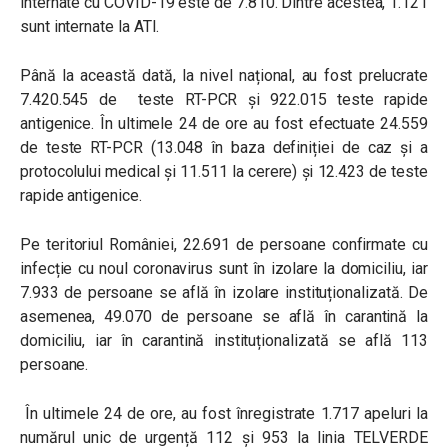
internate cu COVID-19 este de 7.810. Dintre acestea, 1.121
sunt internate la ATI.
Până la această dată, la nivel național, au fost prelucrate
7.420.545 de teste RT-PCR și 922.015 teste rapide
antigenice. În ultimele 24 de ore au fost efectuate 24.559
de teste RT-PCR (13.048 în baza definiției de caz și a
protocolului medical și 11.511 la cerere) și 12.423 de teste
rapide antigenice.
Pe teritoriul României, 22.691 de persoane confirmate cu
infecție cu noul coronavirus sunt în izolare la domiciliu, iar
7.933 de persoane se află în izolare instituționalizată. De
asemenea, 49.070 de persoane se află în carantină la
domiciliu, iar în carantină instituționalizată se află 113
persoane.
În ultimele 24 de ore, au fost înregistrate 1.717 apeluri la
numărul unic de urgență 112 și 953 la linia TELVERDE