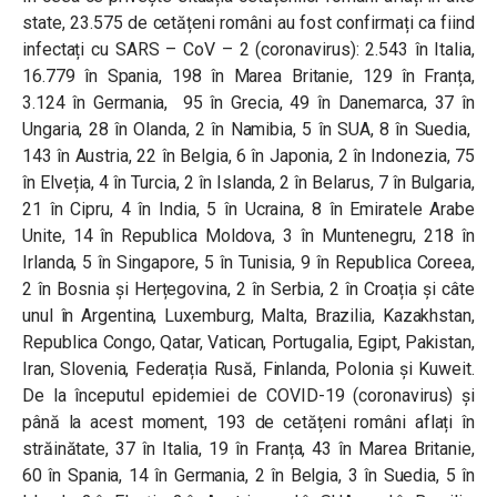
state, 23.575 de cetățeni români au fost confirmați ca fiind
infectați cu SARS – CoV – 2 (coronavirus): 2.543 în Italia,
16.779 în Spania, 198 în Marea Britanie, 129 în Franța,
3.124 în Germania, 95 în Grecia, 49 în Danemarca, 37 în
Ungaria, 28 în Olanda, 2 în Namibia, 5 în SUA, 8 în Suedia,
143 în Austria, 22 în Belgia, 6 în Japonia, 2 în Indonezia, 75
în Elveția, 4 în Turcia, 2 în Islanda, 2 în Belarus, 7 în Bulgaria,
21 în Cipru, 4 în India, 5 în Ucraina, 8 în Emiratele Arabe
Unite, 14 în Republica Moldova, 3 în Muntenegru, 218 în
Irlanda, 5 în Singapore, 5 în Tunisia, 9 în Republica Coreea,
2 în Bosnia și Herțegovina, 2 în Serbia, 2 în Croația și câte
unul în Argentina, Luxemburg, Malta, Brazilia, Kazakhstan,
Republica Congo, Qatar, Vatican, Portugalia, Egipt, Pakistan,
Iran, Slovenia, Federația Rusă, Finlanda, Polonia și Kuweit.
De la începutul epidemiei de COVID-19 (coronavirus) și
până la acest moment, 193 de cetățeni români aflați în
străinătate, 37 în Italia, 19 în Franța, 43 în Marea Britanie,
60 în Spania, 14 în Germania, 2 în Belgia, 3 în Suedia, 5 în