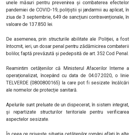
unele măsuri pentru prevenirea și combaterea efectelor
pandemiei de COVID-19, polițiștii și jandarmii au aplicat, în
ziua de 3 septembrie, 649 de sancțiuni contravenționale, în
valoare de 137.850 lei.
De asemenea, prin structurile abilitate ale Poliției, a fost
întocmit, ieri, un dosar penal pentru zădărnicirea combaterii
bolilor, faptă prevăzută și pedepsită de art. 352 Cod Penal.
Reamintim cetățenilor că Ministerul Afacerilor Interne a
operaționalizat, începând cu data de 04.07.2020, o linie
TELVERDE (0800800165) la care pot fi sesizate încălcări
ale normelor de protecție sanitară.
Apelurile sunt preluate de un dispecerat, în sistem integrat,
și repartizate structurilor teritoriale pentru verificarea
aspectelor sesizate.
În ceea ce privește situația cetățenilor români aflați în alte