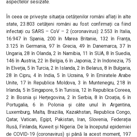
aspectelor sesizate.
În ceea ce privește situația cetățenilor români aflați în alte
state, 23.803 cetățeni români au fost confirmați ca fiind
infectați cu SARS – CoV – 2 (coronavirus): 2.553 în Italia,
16.947 în Spania, 200 în Marea Britanie, 132 în Franța,
3.125 în Germania, 97 în Grecia, 49 în Danemarca, 37 în
Ungaria, 28 în Olanda, 2 în Namibia, 11 în SUA, 8 în Suedia,
146 în Austria, 22 în Belgia, 6 în Japonia, 2 în Indonezia, 75
în Elveția, 5 în Turcia, 2 în Islanda, 2 în Belarus, 8 în Bulgaria,
28 în Cipru, 4 în India, 5 în Ucraina, 9 în Emiratele Arabe
Unite, 17 în Republica Moldova, 3 în Muntenegru, 218 în
Irlanda, 5 în Singapore, 5 în Tunisia, 12 în Republica Coreea,
2 în Bosnia și Herțegovina, 2 în Serbia, 8 în Croația, 6 în
Portugalia, 6 în Polonia și câte unul în Argentina,
Luxemburg, Malta, Brazilia, Kazakhstan, Republica Congo,
Qatar, Vatican, Egipt, Pakistan, Iran, Slovenia, Federația
Rusă, Finlanda, Kuweit și Nigeria. De la începutul epidemiei
de COVID-19 (coronavirus) și până la acest moment, 197