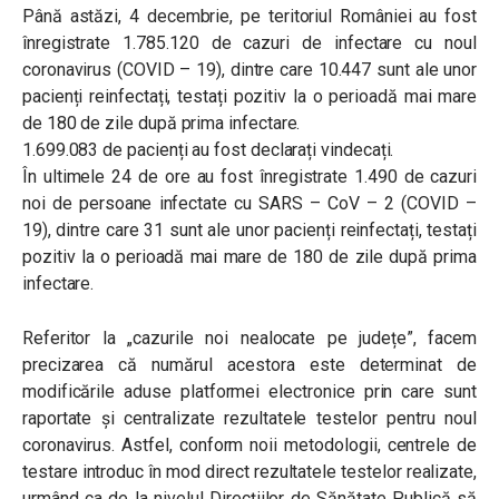
Până astăzi, 4 decembrie, pe teritoriul României au fost
înregistrate 1.785.120 de cazuri de infectare cu noul
coronavirus (COVID – 19), dintre care 10.447 sunt ale unor
pacienți reinfectați, testați pozitiv la o perioadă mai mare
de 180 de zile după prima infectare.
1.699.083 de pacienți au fost declarați vindecați.
În ultimele 24 de ore au fost înregistrate 1.490 de cazuri
noi de persoane infectate cu SARS – CoV – 2 (COVID –
19), dintre care 31 sunt ale unor pacienți reinfectați, testați
pozitiv la o perioadă mai mare de 180 de zile după prima
infectare.
Referitor la „cazurile noi nealocate pe județe”, facem
precizarea că numărul acestora este determinat de
modificările aduse platformei electronice prin care sunt
raportate și centralizate rezultatele testelor pentru noul
coronavirus. Astfel, conform noii metodologii, centrele de
testare introduc în mod direct rezultatele testelor realizate,
urmând ca de la nivelul Direcțiilor de Sănătate Publică să