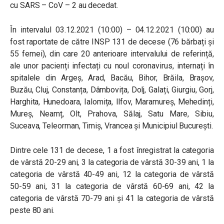
cu SARS – CoV – 2 au decedat.
În intervalul 03.12.2021 (10:00) – 04.12.2021 (10:00) au
fost raportate de către INSP 131 de decese (76 bărbați și
55 femei), din care 20 anterioare intervalului de referință,
ale unor pacienți infectați cu noul coronavirus, internați în
spitalele din Argeș, Arad, Bacău, Bihor, Brăila, Brașov,
Buzău, Cluj, Constanța, Dâmbovița, Dolj, Galați, Giurgiu, Gorj,
Harghita, Hunedoara, Ialomița, Ilfov, Maramureș, Mehedinți,
Mureș, Neamț, Olt, Prahova, Sălaj, Satu Mare, Sibiu,
Suceava, Teleorman, Timiș, Vrancea și Municipiul București.
Dintre cele 131 de decese, 1 a fost înregistrat la categoria
de vârstă 20-29 ani, 3 la categoria de vârstă 30-39 ani, 1 la
categoria de vârstă 40-49 ani, 12 la categoria de vârstă
50-59 ani, 31 la categoria de vârstă 60-69 ani, 42 la
categoria de vârstă 70-79 ani și 41 la categoria de vârstă
peste 80 ani.