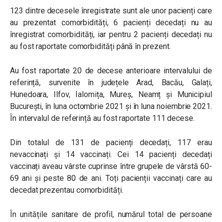
123 dintre decesele înregistrate sunt ale unor pacienți care
au prezentat comorbidități, 6 pacienți decedați nu au
înregistrat comorbidități, iar pentru 2 pacienți decedați nu
au fost raportate comorbidități până în prezent.
Au fost raportate 20 de decese anterioare intervalului de
referință, survenite în județele Arad, Bacău, Galați,
Hunedoara, Ilfov, Ialomița, Mureș, Neamț și Municipiul
București, în luna octombrie 2021 și în luna noiembrie 2021.
În intervalul de referință au fost raportate 111 decese.
Din totalul de 131 de pacienți decedați, 117 erau
nevaccinați și 14 vaccinați. Cei 14 pacienți decedați
vaccinați aveau vârste cuprinse între grupele de vârstă 60-
69 ani și peste 80 de ani. Toți pacienții vaccinați care au
decedat prezentau comorbidități.
În unitățile sanitare de profil, numărul total de persoane