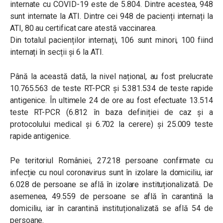
internate cu COVID-19 este de 5.804. Dintre acestea, 948
sunt internate la ATI. Dintre cei 948 de pacienți internați la
ATI, 80 au certificat care atestă vaccinarea.
Din totalul pacienților internați, 106 sunt minori, 100 fiind
internați în secții și 6 la ATI.
Până la această dată, la nivel național, au fost prelucrate
10.765.563 de teste RT-PCR și 5.381.534 de teste rapide
antigenice. În ultimele 24 de ore au fost efectuate 13.514
teste RT-PCR (6.812 în baza definiției de caz și a
protocolului medical și 6.702 la cerere) și 25.009 teste
rapide antigenice.
Pe teritoriul României, 27.218 persoane confirmate cu
infecție cu noul coronavirus sunt în izolare la domiciliu, iar
6.028 de persoane se află în izolare instituționalizată. De
asemenea, 49.559 de persoane se află în carantină la
domiciliu, iar în carantină instituționalizată se află 54 de
persoane.