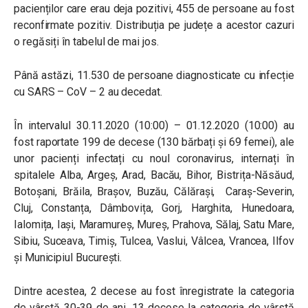
pacienților care erau deja pozitivi, 455 de persoane au fost
reconfirmate pozitiv. Distribuția pe județe a acestor cazuri
o regăsiți în tabelul de mai jos.
Până astăzi, 11.530 de persoane diagnosticate cu infecție
cu SARS – CoV – 2 au decedat.
În intervalul 30.11.2020 (10:00) – 01.12.2020 (10:00) au
fost raportate 199 de decese (130 bărbați și 69 femei), ale
unor pacienți infectați cu noul coronavirus, internați în
spitalele Alba, Argeș, Arad, Bacău, Bihor, Bistrița-Năsăud,
Botoșani, Brăila, Brașov, Buzău, Călărași, Caraș-Severin,
Cluj, Constanța, Dâmbovița, Gorj, Harghita, Hunedoara,
Ialomița, Iași, Maramureș, Mureș, Prahova, Sălaj, Satu Mare,
Sibiu, Suceava, Timiș, Tulcea, Vaslui, Vâlcea, Vrancea, Ilfov
și Municipiul București.
Dintre acestea, 2 decese au fost înregistrate la categoria
de vârstă 30-39 de ani, 13 decese la categoria de vârstă