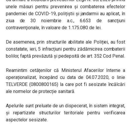
unele măsuri pentru prevenirea și combaterea efectelor
pandemiei de COVID-19, polițiștii și jandarmii au aplicat, în
ziua de 30 noiembrie a.c., 6.653 de sancţiuni
contravenţionale, în valoare de 1.175.080 de lei.
De asemenea, prin structurile abilitate ale Poliției, au fost
constatate, ieri, 5 infracțiuni pentru zădărnicirea combaterii
bolilor, faptă prevăzută și pedepsită de art. 352 Cod Penal.
Reamintim cetățenilor că Ministerul Afacerilor Interne a
operaționalizat, începând cu data de 04.07.2020, o linie
TELVERDE (0800800165) la care pot fi sesizate încălcări
ale normelor de protecție sanitară.
Apelurile sunt preluate de un dispecerat, în sistem integrat,
și repartizate structurilor teritoriale pentru verificarea
aspectelor sesizate.