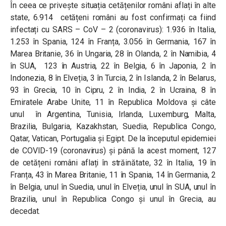
În ceea ce privește situația cetățenilor români aflați în alte
state, 6.914 cetățeni români au fost confirmați ca fiind
infectați cu SARS – CoV – 2 (coronavirus): 1.936 în Italia,
1.253 în Spania, 124 în Franța, 3.056 în Germania, 167 în
Marea Britanie, 36 în Ungaria, 28 în Olanda, 2 în Namibia, 4
în SUA, 123 în Austria, 22 în Belgia, 6 în Japonia, 2 în
Indonezia, 8 în Elveția, 3 în Turcia, 2 în Islanda, 2 în Belarus,
93 în Grecia, 10 în Cipru, 2 în India, 2 în Ucraina, 8 în
Emiratele Arabe Unite, 11 în Republica Moldova și câte
unul în Argentina, Tunisia, Irlanda, Luxemburg, Malta,
Brazilia, Bulgaria, Kazakhstan, Suedia, Republica Congo,
Qatar, Vatican, Portugalia și Egipt. De la începutul epidemiei
de COVID-19 (coronavirus) și până la acest moment, 127
de cetățeni români aflați în străinătate, 32 în Italia, 19 în
Franța, 43 în Marea Britanie, 11 în Spania, 14 în Germania, 2
în Belgia, unul în Suedia, unul în Elveția, unul în SUA, unul în
Brazilia, unul în Republica Congo și unul în Grecia, au
decedat.