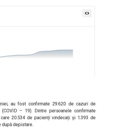
âniei, au fost confirmate 29.620 de cazuri de
s (COVID – 19). Dintre persoanele confirmate
e care 20.534 de pacienți vindecați și 1.393 de
le după depistare.