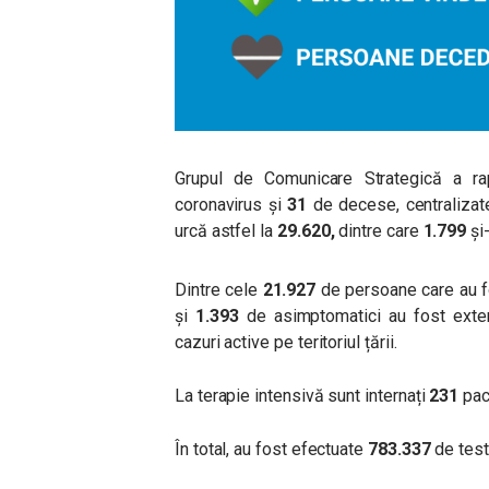
Grupul de Comunicare Strategică a rap
coronavirus și
31
de decese, centralizat
urcă astfel la
29.620
,
dintre care
1.799
și-
Dintre cele
21.927
de persoane care au f
și
1.393
de asimptomatici au fost exter
cazuri active pe teritoriul țării.
La terapie intensivă sunt internați
231
pac
În total, au fost efectuate
783.337
de test