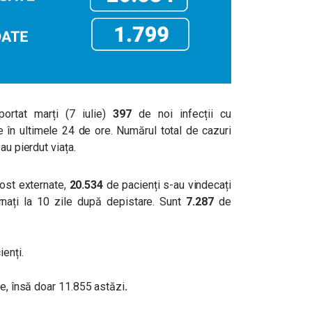
ortat marți (7 iulie)
397
de noi infecții cu
e în ultimele 24 de ore. Numărul total de cazuri
au pierdut viața.
ost externate,
20.534
de pacienți s-au vindecați
nați la 10 zile după depistare. Sunt
7.287
de
ienți.
e, însă doar 11.855 astăzi
.