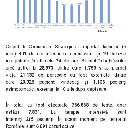
Grupul de Comunicare Strategică a raportat duminică (5
iulie)
391
de noi infecții cu coronavirus și
19
decese
înregistrate în ultimele 24 de ore. Bilanțul îmbolnăvirilor
urcă astfel la
28.973,
dintre car
e
1.750
și-au pierdut
viața.
21.132
de persoane au fost externate, dintre
care
20.026
pacienți vindecați și
1.106
pacienți
asimptomatici, externați la 10 zile după depistare.
În total, au fost efectuate
766.868
de teste, doar
astăzi
7.831.
La terapie intensivă sunt
internați
215
pacienți. În acest moment pe teritoriul
României sunt
6.091
cazuri active.