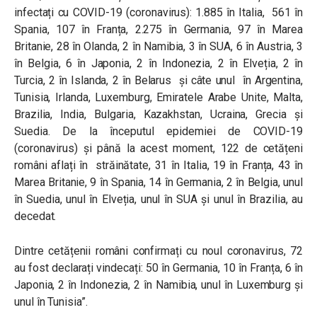
infectați cu COVID-19 (coronavirus): 1.885 în Italia, 561 în
Spania, 107 în Franța, 2.275 în Germania, 97 în Marea
Britanie, 28 în Olanda, 2 în Namibia, 3 în SUA, 6 în Austria, 3
în Belgia, 6 în Japonia, 2 în Indonezia, 2 în Elveția, 2 în
Turcia, 2 în Islanda, 2 în Belarus și câte unul în Argentina,
Tunisia, Irlanda, Luxemburg, Emiratele Arabe Unite, Malta,
Brazilia, India, Bulgaria, Kazakhstan, Ucraina, Grecia și
Suedia. De la începutul epidemiei de COVID-19
(coronavirus) și până la acest moment, 122 de cetățeni
români aflați în străinătate, 31 în Italia, 19 în Franța, 43 în
Marea Britanie, 9 în Spania, 14 în Germania, 2 în Belgia, unul
în Suedia, unul în Elveția, unul în SUA și unul în Brazilia, au
decedat.
Dintre cetățenii români confirmați cu noul coronavirus, 72
au fost declarați vindecați: 50 în Germania, 10 în Franța, 6 în
Japonia, 2 în Indonezia, 2 în Namibia, unul în Luxemburg și
unul în Tunisia”.