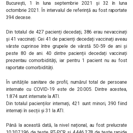
București, 1 în luna septembrie 2021 și 32 în luna
octombrie 2021. În intervalul de referință au fost raportate
394 decese.
Din totalul de 427 pacienți decedați, 386 erau nevaccinați
și 41 vaccinați. Cei 41 de pacienți decedați vaccinați aveau
vârste cuprinse între grupele de vârstă 50-59 de ani și
peste 80 de ani. 40 dintre pacienții decedați vaccinați
prezentau comorbidități, iar pentru 1 pacient nu au fost
raportate comorbidități.
În unitățile sanitare de profil, numărul total de persoane
internate cu COVID-19 este de 20.005. Dintre acestea,
1.874 sunt internate la ATI.
Din totalul pacienților internați, 421 sunt minori, 390 fiind
internați în secții și 31 la ATI.
Până la această dată, la nivel național, au fost prelucrate
10.307.196 de teste RT-PCR și 4.446.278 de teste rapide