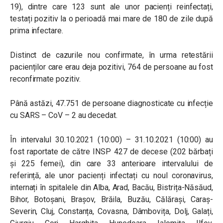
19), dintre care 123 sunt ale unor pacienți reinfectați,
testați pozitiv la o perioadă mai mare de 180 de zile după
prima infectare.
Distinct de cazurile nou confirmate, în urma retestării
pacienților care erau deja pozitivi, 764 de persoane au fost
reconfirmate pozitiv.
Până astăzi, 47.751 de persoane diagnosticate cu infecție
cu SARS – CoV – 2 au decedat.
În intervalul 30.10.2021 (10:00) – 31.10.2021 (10:00) au
fost raportate de către INSP 427 de decese (202 bărbați
și 225 femei), din care 33 anterioare intervalului de
referință, ale unor pacienți infectați cu noul coronavirus,
internați în spitalele din Alba, Arad, Bacău, Bistrița-Năsăud,
Bihor, Botoșani, Brașov, Brăila, Buzău, Călărași, Caraș-
Severin, Cluj, Constanța, Covasna, Dâmbovița, Dolj, Galați,