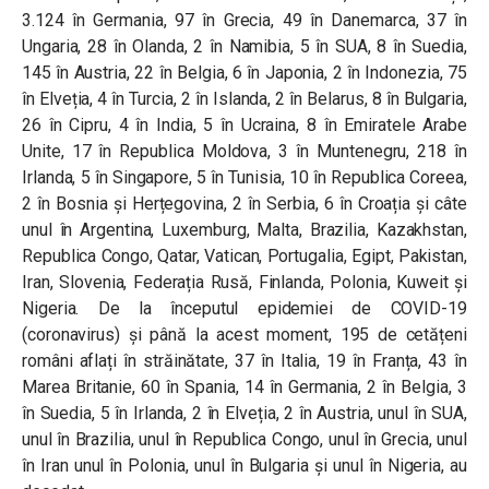
3.124 în Germania, 97 în Grecia, 49 în Danemarca, 37 în
Ungaria, 28 în Olanda, 2 în Namibia, 5 în SUA, 8 în Suedia,
145 în Austria, 22 în Belgia, 6 în Japonia, 2 în Indonezia, 75
în Elveția, 4 în Turcia, 2 în Islanda, 2 în Belarus, 8 în Bulgaria,
26 în Cipru, 4 în India, 5 în Ucraina, 8 în Emiratele Arabe
Unite, 17 în Republica Moldova, 3 în Muntenegru, 218 în
Irlanda, 5 în Singapore, 5 în Tunisia, 10 în Republica Coreea,
2 în Bosnia și Herțegovina, 2 în Serbia, 6 în Croația și câte
unul în Argentina, Luxemburg, Malta, Brazilia, Kazakhstan,
Republica Congo, Qatar, Vatican, Portugalia, Egipt, Pakistan,
Iran, Slovenia, Federația Rusă, Finlanda, Polonia, Kuweit și
Nigeria. De la începutul epidemiei de COVID-19
(coronavirus) și până la acest moment, 195 de cetățeni
români aflați în străinătate, 37 în Italia, 19 în Franța, 43 în
Marea Britanie, 60 în Spania, 14 în Germania, 2 în Belgia, 3
în Suedia, 5 în Irlanda, 2 în Elveția, 2 în Austria, unul în SUA,
unul în Brazilia, unul în Republica Congo, unul în Grecia, unul
în Iran unul în Polonia, unul în Bulgaria și unul în Nigeria, au