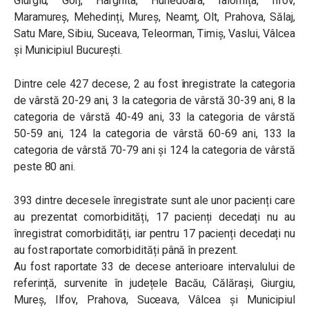
Giurgiu, Gorj, Harghita, Hunedoara, Ialomița, Ilfov,
Maramureș, Mehedinți, Mureș, Neamț, Olt, Prahova, Sălaj,
Satu Mare, Sibiu, Suceava, Teleorman, Timiș, Vaslui, Vâlcea
și Municipiul București.
Dintre cele 427 decese, 2 au fost înregistrate la categoria
de vârstă 20-29 ani, 3 la categoria de vârstă 30-39 ani, 8 la
categoria de vârstă 40-49 ani, 33 la categoria de vârstă
50-59 ani, 124 la categoria de vârstă 60-69 ani, 133 la
categoria de vârstă 70-79 ani și 124 la categoria de vârstă
peste 80 ani.
393 dintre decesele înregistrate sunt ale unor pacienți care
au prezentat comorbidități, 17 pacienți decedați nu au
înregistrat comorbidități, iar pentru 17 pacienți decedați nu
au fost raportate comorbidități până în prezent.
Au fost raportate 33 de decese anterioare intervalului de
referință, survenite în județele Bacău, Călărași, Giurgiu,
Mureș, Ilfov, Prahova, Suceava, Vâlcea și Municipiul