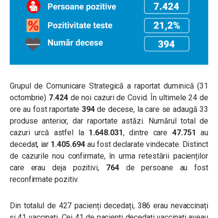
Grupul de Comunicare Strategică a raportat duminică (31
octombrie)
7.424
de noi cazuri de Covid. În ultimele 24 de
ore au fost raportate
394
de decese, la care se adaugă 33
produse anterior, dar raportate astăzi. Numărul total de
cazuri urcă astfel la
1.648.031
, dintre care
47.751
au
decedat, iar
1.405.694
au fost declarate vindecate. Distinct
de cazurile nou confirmate, în urma retestării pacienților
care erau deja pozitivi,
764
de persoane au fost
reconfirmate pozitiv.
Din totalul de 427 pacienți decedați, 386 erau nevaccinați
și 41 vaccinați. Cei 41 de pacienți decedați vaccinați aveau