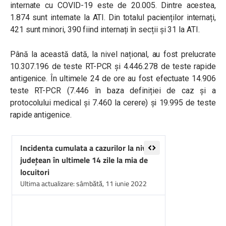
internate cu COVID-19 este de 20.005. Dintre acestea,
1.874 sunt internate la ATI. Din totalul pacienților internați,
421 sunt minori, 390 fiind internați în secții și 31 la ATI.
Până la această dată, la nivel național, au fost prelucrate
10.307.196 de teste RT-PCR și 4.446.278 de teste rapide
antigenice. În ultimele 24 de ore au fost efectuate 14.906
teste RT-PCR (7.446 în baza definiției de caz și a
protocolului medical și 7.460 la cerere) și 19.995 de teste
rapide antigenice.