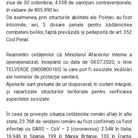
ziua de 30 octombrie, 4.338 de sancțiuni contravenționale,
în valoare de 805.990 lei.
De asemenea, prin structurile abilitate ale Poliției, au fost
întocmite, ieri, 5 dosare penale pentru zădărnicirea
combaterii bolilor, faptă prevăzută și pedepsită de art. 352
Cod Penal.
Reamintim cetățenilor că Ministerul Afacerilor Interne a
operaționalizat, începând cu data de 04.07.2020, o linie
TELVERDE (0800800165) la care pot fi sesizate încălcări
ale normelor de protecție sanitară.
Apelurile sunt preluate de un dispecerat, în sistem integrat,
și repartizate structurilor teritoriale pentru verificarea
aspectelor sesizate.
În ceea ce privește situația cetățenilor români aflați în alte
state, 23.768 de cetățeni români au fost confirmați ca fiind
infectați cu SARS – CoV – 2 (coronavirus): 2.548 în Italia,
16.946 în Spania, 199 în Marea Britanie, 130 în Franța,