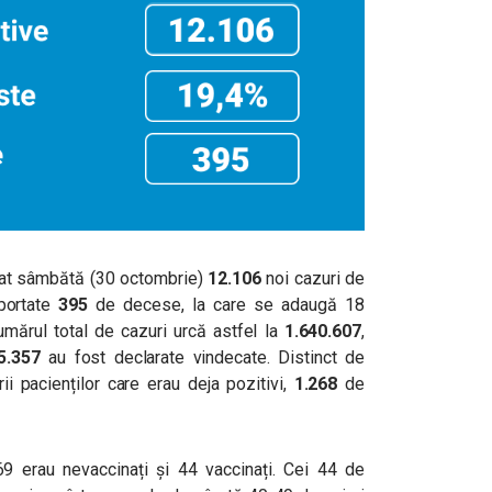
tat sâmbătă (30 octombrie)
12.106
noi cazuri de
aportate
395
de decese, la care se adaugă 18
umărul total de cazuri urcă astfel la
1.640.607
,
5.357
au fost declarate vindecate. Distinct de
ii pacienților care erau deja pozitivi,
1.268
de
69 erau nevaccinați și 44 vaccinați. Cei 44 de