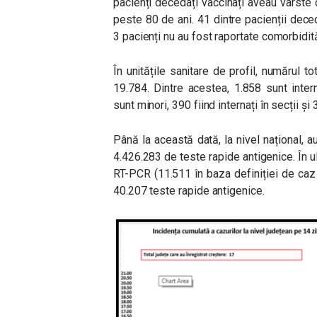
pacienți decedați vaccinați aveau vârste 
peste 80 de ani. 41 dintre pacienții deced
3 pacienți nu au fost raportate comorbidită
În unitățile sanitare de profil, numărul
19.784. Dintre acestea, 1.858 sunt interna
sunt minori, 390 fiind internați în secții și 
Până la această dată, la nivel național, 
4.426.283 de teste rapide antigenice. În 
RT-PCR (11.511 în baza definiției de caz 
40.207 teste rapide antigenice.