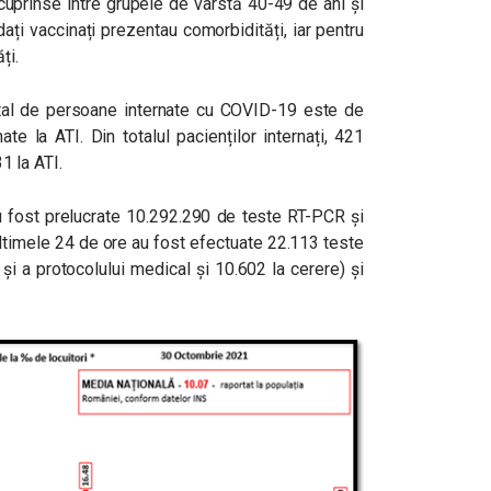
cuprinse între grupele de vârstă 40-49 de ani și
ați vaccinați prezentau comorbidități, iar pentru
ți.
 total de persoane internate cu COVID-19 este de
te la ATI. Din totalul pacienților internați, 421
31 la ATI.
au fost prelucrate 10.292.290 de teste RT-PCR și
ultimele 24 de ore au fost efectuate 22.113 teste
și a protocolului medical și 10.602 la cerere) și