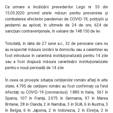
Ca urmare a încălcării prevederilor Legii nr. 55 din
15.05.2020 privind unele măsuri pentru prevenirea și
combaterea efectelor pandemiei de COVID-19, polițiștii și
jandarmii au aplicat, în ultimele de 24 de ore, 624 de
sancţiuni contravenţionale, în valoare de 148.150 de lei.
Totodată, în data de 27 iunie a.c., 32 de persoane care nu
au respectat măsura izolării la domiciliu sau a carantinei au
fost introduse în carantină instituționalizată pentru 14 zile
sau a fost dispusă măsura carantinării instituționalizate
pentru o nouă perioadă de 14 zile.
În ceea ce privește situația cetățenilor români aflați în alte
state, 4.795 de cetățeni români au fost confirmați ca fiind
infectați cu COVID-19 (coronavirus): 1.885 în Italia, 561 în
Spania, 107 în Franța, 2.075 în Germania, 97 în Marea
Britanie, 28 în Olanda, 2 în Namibia, 3 în SUA, 6 în Austria, 3
în Belgia, 6 în Japonia, 2 în Indonezia, 2 în Elveția, 2 în