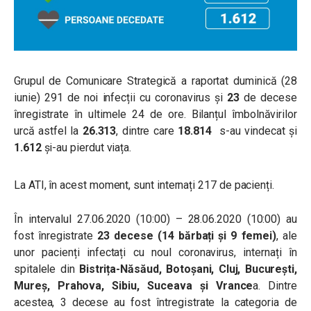
Grupul de Comunicare Strategică a raportat duminică (28
iunie) 291 de noi infecții cu coronavirus și
23
de decese
înregistrate în ultimele 24 de ore. Bilanțul îmbolnăvirilor
urcă astfel la
26.313
, dintre care
18.814
s-au vindecat și
1.612
și-au pierdut viața.
La ATI, în acest moment, sunt internați 217 de pacienți.
În intervalul 27.06.2020 (10:00) – 28.06.2020 (10:00) au
fost înregistrate
23 decese (14 bărbați și 9 femei)
, ale
unor pacienți infectați cu noul coronavirus, internați în
spitalele din
Bistrița-Năsăud, Botoșani, Cluj, București,
Mureș, Prahova, Sibiu, Suceava și Vrance
a. Dintre
acestea, 3 decese au fost întregistrate la categoria de