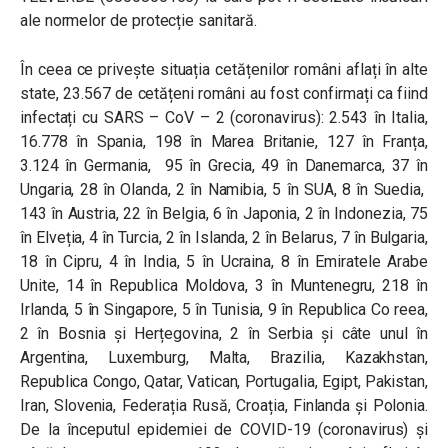
ale normelor de protecție sanitară.
În ceea ce privește situația cetățenilor români aflați în alte
state, 23.567 de cetățeni români au fost confirmați ca fiind
infectați cu SARS – CoV – 2 (coronavirus): 2.543 în Italia,
16.778 în Spania, 198 în Marea Britanie, 127 în Franța,
3.124 în Germania, 95 în Grecia, 49 în Danemarca, 37 în
Ungaria, 28 în Olanda, 2 în Namibia, 5 în SUA, 8 în Suedia,
143 în Austria, 22 în Belgia, 6 în Japonia, 2 în Indonezia, 75
în Elveția, 4 în Turcia, 2 în Islanda, 2 în Belarus, 7 în Bulgaria,
18 în Cipru, 4 în India, 5 în Ucraina, 8 în Emiratele Arabe
Unite, 14 în Republica Moldova, 3 în Muntenegru, 218 în
Irlanda, 5 în Singapore, 5 în Tunisia, 9 în Republica Co reea,
2 în Bosnia și Herțegovina, 2 în Serbia și câte unul în
Argentina, Luxemburg, Malta, Brazilia, Kazakhstan,
Republica Congo, Qatar, Vatican, Portugalia, Egipt, Pakistan,
Iran, Slovenia, Federația Rusă, Croația, Finlanda și Polonia.
De la începutul epidemiei de COVID-19 (coronavirus) și