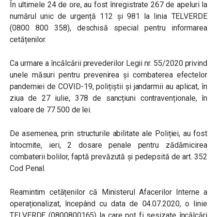
În ultimele 24 de ore, au fost înregistrate 267 de apeluri la
numărul unic de urgență 112 și 981 la linia TELVERDE
(0800 800 358), deschisă special pentru informarea
cetățenilor.
Ca urmare a încălcării prevederilor Legii nr. 55/2020 privind
unele măsuri pentru prevenirea și combaterea efectelor
pandemiei de COVID-19, polițiștii și jandarmii au aplicat, în
ziua de 27 iulie, 378 de sancțiuni contravenționale, în
valoare de 77.500 de lei.
De asemenea, prin structurile abilitate ale Poliției, au fost
întocmite, ieri, 2 dosare penale pentru zădărnicirea
combaterii bolilor, faptă prevăzută și pedepsită de art. 352
Cod Penal.
Reamintim cetățenilor că Ministerul Afacerilor Interne a
operaționalizat, începând cu data de 04.07.2020, o linie
TELVERDE (0800800165) la care pot fi sesizate încălcări