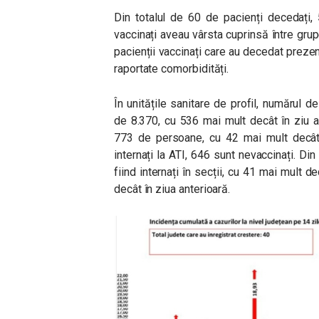
Din totalul de 60 de pacienți decedați, 
vaccinați aveau vârsta cuprinsă între grup
pacienții vaccinați care au decedat prezen
raportate comorbidități.
În unitățile sanitare de profil, numărul 
de 8.370, cu 536 mai mult decât în ziu a
773 de persoane, cu 42 mai mult decât î
internați la ATI, 646 sunt nevaccinați. Din 
fiind internați în secții, cu 41 mai mult d
decât în ziua anterioară.