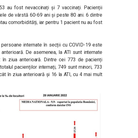
53 au fost nevaccinați și 7 vaccinați. Pacienții
ele de vârstă 60-69 ani și peste 80 ani. 6 dintre
tau comorbidități, iar pentru 1 pacient nu au fost
de persoane internate în secții cu COVID-19 este
 anterioară. De asemenea, la ATI sunt internate
n ziua anterioară. Dintre cei 773 de pacienți
totalul pacienților internați, 749 sunt minori, 733
ecât în ziua anterioară și 16 la ATI, cu 4 mai mult