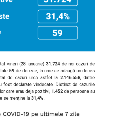
at vineri (28 ianuarie)
31.724
de noi cazuri de
tate
59
de decese, la care se adaugă un deces
tal de cazuri urcă astfel la
2.146.558
, dintre
u fost declarate vindecate. Distinct de cazurile
or care erau deja pozitivi,
1.452
de persoane au
re se menține la
31,4%.