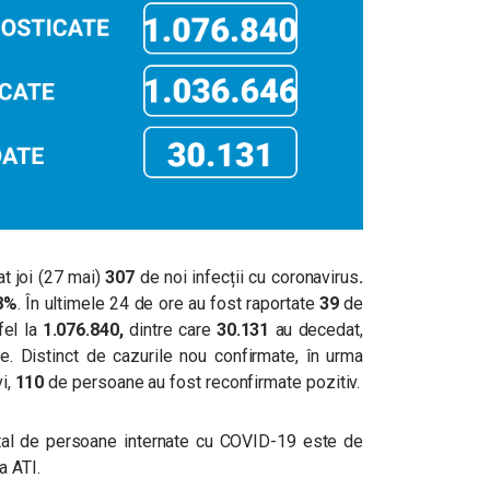
t joi (27 mai)
307
de noi infecții cu coronavirus
.
8%
. În ultimele 24 de ore au fost raportate
39
de
el la
1.076.840,
dintre care
30.131
au decedat,
e. Distinct de cazurile nou confirmate, în urma
i,
110
de persoane au fost reconfirmate pozitiv.
 total de persoane internate cu COVID-19 este de
a ATI.