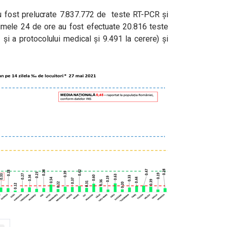
 au fost prelucrate 7.837.772 de teste RT-PCR și
timele 24 de ore au fost efectuate 20.816 teste
și a protocolului medical și 9.491 la cerere) și