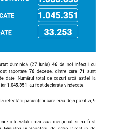
rtat duminică (27 iunie)
46
de noi infecții cu
ost raportate
76
decese, dintre care
71
sunt
de date. Numărul total de cazuri urcă astfel la
 iar
1.045.351
au fost declarate vindecate.
a retestării pacienților care erau deja pozitivi, 9
are intervalului mai sus menționat și au fost
a Ministerului Sănătății, de către Direcțiile de