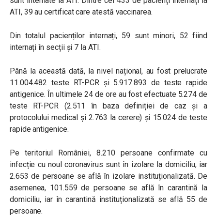
sunt internate la ATI. Dintre cei 433 de pacienți internați la
ATI, 39 au certificat care atestă vaccinarea.
Din totalul pacienților internați, 59 sunt minori, 52 fiind
internați în secții și 7 la ATI.
Până la această dată, la nivel național, au fost prelucrate
11.004.482 teste RT-PCR și 5.917.893 de teste rapide
antigenice. În ultimele 24 de ore au fost efectuate 5.274 de
teste RT-PCR (2.511 în baza definiției de caz și a
protocolului medical și 2.763 la cerere) și 15.024 de teste
rapide antigenice.
Pe teritoriul României, 8.210 persoane confirmate cu
infecție cu noul coronavirus sunt în izolare la domiciliu, iar
2.653 de persoane se află în izolare instituționalizată. De
asemenea, 101.559 de persoane se află în carantină la
domiciliu, iar în carantină instituționalizată se află 55 de
persoane.