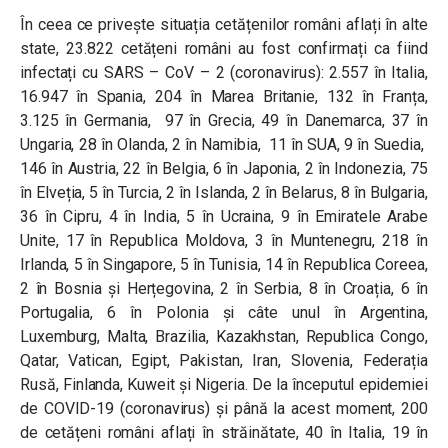
În ceea ce privește situația cetățenilor români aflați în alte
state, 23.822 cetățeni români au fost confirmați ca fiind
infectați cu SARS – CoV – 2 (coronavirus): 2.557 în Italia,
16.947 în Spania, 204 în Marea Britanie, 132 în Franța,
3.125 în Germania, 97 în Grecia, 49 în Danemarca, 37 în
Ungaria, 28 în Olanda, 2 în Namibia, 11 în SUA, 9 în Suedia,
146 în Austria, 22 în Belgia, 6 în Japonia, 2 în Indonezia, 75
în Elveția, 5 în Turcia, 2 în Islanda, 2 în Belarus, 8 în Bulgaria,
36 în Cipru, 4 în India, 5 în Ucraina, 9 în Emiratele Arabe
Unite, 17 în Republica Moldova, 3 în Muntenegru, 218 în
Irlanda, 5 în Singapore, 5 în Tunisia, 14 în Republica Coreea,
2 în Bosnia și Herțegovina, 2 în Serbia, 8 în Croația, 6 în
Portugalia, 6 în Polonia și câte unul în Argentina,
Luxemburg, Malta, Brazilia, Kazakhstan, Republica Congo,
Qatar, Vatican, Egipt, Pakistan, Iran, Slovenia, Federația
Rusă, Finlanda, Kuweit și Nigeria. De la începutul epidemiei
de COVID-19 (coronavirus) și până la acest moment, 200
de cetățeni români aflați în străinătate, 40 în Italia, 19 în