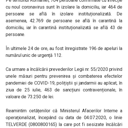
Pe teritoriul României, 704 persoane confirmate cu infecție
cu noul coronavirus sunt în izolare la domiciliu, iar 464 de
persoane se află în izolare instituționalizată. De
asemenea, 42.769 de persoane se află în carantină la
domiciliu, iar în carantină instituționalizată se află 43 de
persoane.
În ultimele 24 de ore, au fost înregistrate 196 de apeluri la
numărul unic de urgență 112.
Ca urmare a încălcării prevederilor Legii nr. 55/2020 privind
unele măsuri pentru prevenirea și combaterea efectelor
pandemiei de COVID-19, polițiștii și jandarmii au aplicat, în
ziua de 25 iulie, 463 de sancțiuni contravenționale, în
valoare de 73.250 de lei.
Reamintim cetățenilor că Ministerul Afacerilor Interne a
operaționalizat, începând cu data de 04.07.2020, o linie
TELVERDE (0800800165) la care pot fi sesizate încălcări