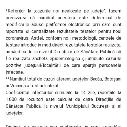
*Referitor la „cazurile noi nealocate pe județe”, facem
precizarea că numărul acestora este determinat de
modificările aduse platformei electronice prin care sunt
raportate și centralizate rezultatele testelor pentru noul
coronavirus. Astfel, conform noii metodologii, centrele de
testare introduc în mod direct rezultatele testelor realizate,
urmând ca de la nivelul Direcțiilor de Sănătate Publică să
fie realizată ancheta epidemiologică și atribuite cazurile
pozitive județului/localității de care aparțin persoanele
infectate.
**Numărul total de cazuri aferent județelor Bacău, Botoșani
și Vrancea a fost actualizat.
Coeficientul infectărilor cumulate la 14 zile, raportate la
1.000 de locuitori este calculat de către Direcțiile de
Sănătate Publică, la nivelul Municipiului București și al
județelor.
Distinct de cazurile nou confirmate, în urma retestării