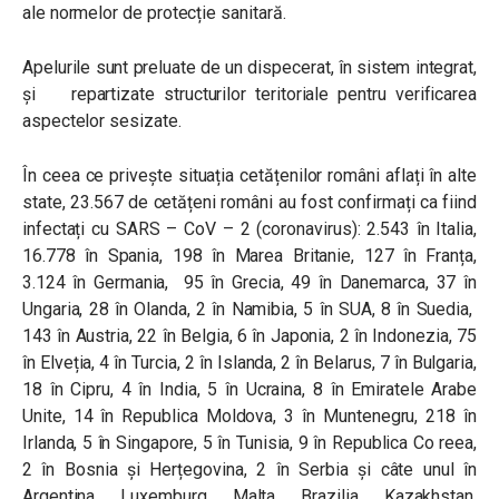
ale normelor de protecție sanitară.
Apelurile sunt preluate de un dispecerat, în sistem integrat,
și repartizate structurilor teritoriale pentru verificarea
aspectelor sesizate.
În ceea ce privește situația cetățenilor români aflați în alte
state, 23.567 de cetățeni români au fost confirmați ca fiind
infectați cu SARS – CoV – 2 (coronavirus): 2.543 în Italia,
16.778 în Spania, 198 în Marea Britanie, 127 în Franța,
3.124 în Germania, 95 în Grecia, 49 în Danemarca, 37 în
Ungaria, 28 în Olanda, 2 în Namibia, 5 în SUA, 8 în Suedia,
143 în Austria, 22 în Belgia, 6 în Japonia, 2 în Indonezia, 75
în Elveția, 4 în Turcia, 2 în Islanda, 2 în Belarus, 7 în Bulgaria,
18 în Cipru, 4 în India, 5 în Ucraina, 8 în Emiratele Arabe
Unite, 14 în Republica Moldova, 3 în Muntenegru, 218 în
Irlanda, 5 în Singapore, 5 în Tunisia, 9 în Republica Co reea,
2 în Bosnia și Herțegovina, 2 în Serbia și câte unul în
Argentina, Luxemburg, Malta, Brazilia, Kazakhstan,