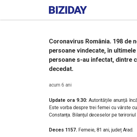
Coronavirus România. 198 de no
persoane vindecate, în ultimele 
persoane s-au infectat, dintre 
decedat.
acum 6 ani
Update ora 9.30:
Autoritățile anunță înc
Este vorba despre trei femei cu vârste cup
Constanța. Bilanțul deceselor pe teriroriul ț
Deces 1157.
Femeie, 81 ani, județ Arad.