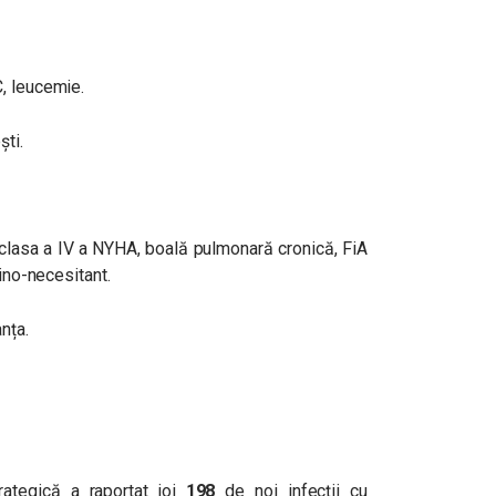
, leucemie.
ști.
 clasa a IV a NYHA, boală pulmonară cronică, FiA
lino-necesitant.
nța.
rategică
a raportat joi
198
de noi infecții cu