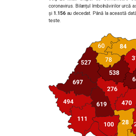
coronavirus
. Bilanțul îmbolnăvirilor urcă a
și
1.156
au decedat. Până la această dată,
teste.