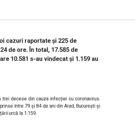
i cazuri raportate și 225 de
24 de ore. În total, 17.585 de
care 10.581 s-au vindecat și 1.159 au
ă trei decese din cauza infecției cu coronavirus.
rinse între 79 și 84 de ani din Arad, București și
ării urcă la 1.159.