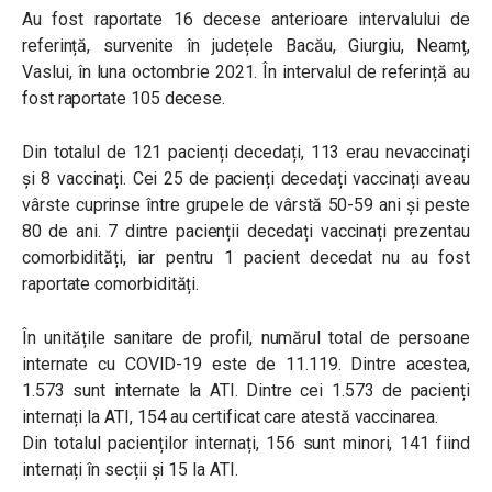
Au fost raportate 16 decese anterioare intervalului de
referință, survenite în județele Bacău, Giurgiu, Neamț,
Vaslui, în luna octombrie 2021. În intervalul de referință au
fost raportate 105 decese.
Din totalul de 121 pacienți decedați, 113 erau nevaccinați
și 8 vaccinați. Cei 25 de pacienți decedați vaccinați aveau
vârste cuprinse între grupele de vârstă 50-59 ani și peste
80 de ani. 7 dintre pacienții decedați vaccinați prezentau
comorbidități, iar pentru 1 pacient decedat nu au fost
raportate comorbidități.
În unitățile sanitare de profil, numărul total de persoane
internate cu COVID-19 este de 11.119. Dintre acestea,
1.573 sunt internate la ATI. Dintre cei 1.573 de pacienți
internați la ATI, 154 au certificat care atestă vaccinarea.
Din totalul pacienților internați, 156 sunt minori, 141 fiind
internați în secții și 15 la ATI.