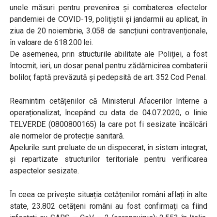
unele măsuri pentru prevenirea și combaterea efectelor
pandemiei de COVID-19, polițiștii și jandarmii au aplicat, în
ziua de 20 noiembrie, 3.058 de sancțiuni contravenționale,
în valoare de 618.200 lei.
De asemenea, prin structurile abilitate ale Poliției, a fost
întocmit, ieri, un dosar penal pentru zădărnicirea combaterii
bolilor, faptă prevăzută și pedepsită de art. 352 Cod Penal.
Reamintim cetățenilor că Ministerul Afacerilor Interne a
operaționalizat, începând cu data de 04.07.2020, o linie
TELVERDE (0800800165) la care pot fi sesizate încălcări
ale normelor de protecție sanitară.
Apelurile sunt preluate de un dispecerat, în sistem integrat,
și repartizate structurilor teritoriale pentru verificarea
aspectelor sesizate.
În ceea ce privește situația cetățenilor români aflați în alte
state, 23.802 cetățeni români au fost confirmați ca fiind