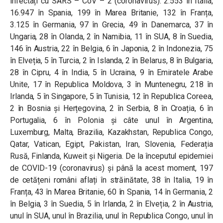
infectați cu SARS – CoV – 2 (coronavirus): 2.553 în Italia,
16.947 în Spania, 199 în Marea Britanie, 132 în Franța,
3.125 în Germania, 97 în Grecia, 49 în Danemarca, 37 în
Ungaria, 28 în Olanda, 2 în Namibia, 11 în SUA, 8 în Suedia,
146 în Austria, 22 în Belgia, 6 în Japonia, 2 în Indonezia, 75
în Elveția, 5 în Turcia, 2 în Islanda, 2 în Belarus, 8 în Bulgaria,
28 în Cipru, 4 în India, 5 în Ucraina, 9 în Emiratele Arabe
Unite, 17 în Republica Moldova, 3 în Muntenegru, 218 în
Irlanda, 5 în Singapore, 5 în Tunisia, 12 în Republica Coreea,
2 în Bosnia și Herțegovina, 2 în Serbia, 8 în Croația, 6 în
Portugalia, 6 în Polonia și câte unul în Argentina,
Luxemburg, Malta, Brazilia, Kazakhstan, Republica Congo,
Qatar, Vatican, Egipt, Pakistan, Iran, Slovenia, Federația
Rusă, Finlanda, Kuweit și Nigeria. De la începutul epidemiei
de COVID-19 (coronavirus) și până la acest moment, 197
de cetățeni români aflați în străinătate, 38 în Italia, 19 în
Franța, 43 în Marea Britanie, 60 în Spania, 14 în Germania, 2
în Belgia, 3 în Suedia, 5 în Irlanda, 2 în Elveția, 2 în Austria,
unul în SUA, unul în Brazilia, unul în Republica Congo, unul în