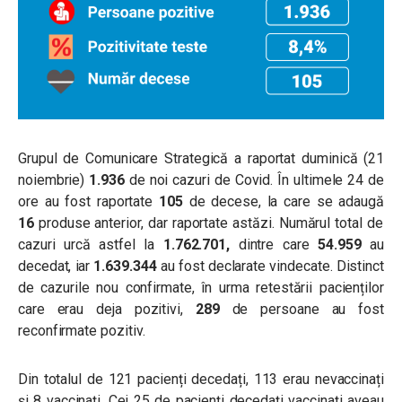
Grupul de Comunicare Strategică a raportat duminică (21
noiembrie)
1.936
de noi cazuri de Covid. În ultimele 24 de
ore au fost raportate
105
de decese, la care se adaugă
16
produse anterior, dar raportate astăzi. Numărul total de
cazuri urcă astfel la
1.762.701,
dintre care
54.959
au
decedat, iar
1.639.344
au fost declarate vindecate. Distinct
de cazurile nou confirmate, în urma retestării pacienților
care erau deja pozitivi,
289
de persoane au fost
reconfirmate pozitiv.
Din totalul de 121 pacienți decedați, 113 erau nevaccinați
și 8 vaccinați. Cei 25 de pacienți decedați vaccinați aveau