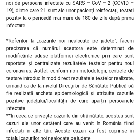
noi de persoane infectate cu SARS – CoV – 2 (COVID –
19), dintre care 21 sunt ale unor pacienți reinfectați, testați
pozitiv la o perioadă mai mare de 180 de zile după prima
infectare.
*Referitor la „cazurile noi nealocate pe județe”, facem
precizarea că numărul acestora este determinat de
modificările aduse platformei electronice prin care sunt
raportate și centralizate rezultatele testelor pentru noul
coronavirus. Astfel, conform noii metodologii, centrele de
testare introduc în mod direct rezultatele testelor realizate,
urmând ca de la nivelul Direcțiilor de Sănătate Publică să
fie realizată ancheta epidemiologică și atribuite cazurile
pozitive județului/localității de care aparțin persoanele
infectate.
**În ceea ce privește cazurile din străinătate, acestea sunt
cazuri ale unor cetățeni care au venit în România fiind
infectați în alte țări. Aceste cazuri au fost cuprinse în
totalul cazurilor noi nealocate pe județe.