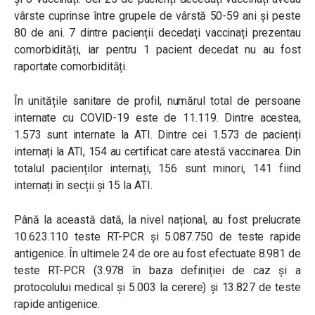
vârste cuprinse între grupele de vârstă 50-59 ani și peste
80 de ani. 7 dintre pacienții decedați vaccinați prezentau
comorbidități, iar pentru 1 pacient decedat nu au fost
raportate comorbidități.
În unitățile sanitare de profil, numărul total de persoane
internate cu COVID-19 este de 11.119. Dintre acestea,
1.573 sunt internate la ATI. Dintre cei 1.573 de pacienți
internați la ATI, 154 au certificat care atestă vaccinarea. Din
totalul pacienților internați, 156 sunt minori, 141 fiind
internați în secții și 15 la ATI.
Până la această dată, la nivel național, au fost prelucrate
10.623.110 teste RT-PCR și 5.087.750 de teste rapide
antigenice. În ultimele 24 de ore au fost efectuate 8.981 de
teste RT-PCR (3.978 în baza definiției de caz și a
protocolului medical și 5.003 la cerere) și 13.827 de teste
rapide antigenice.