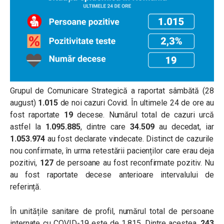
Grupul de Comunicare Strategică a raportat sâmbătă (28
august)
1.015
de noi cazuri Covid. În ultimele 24 de ore au
fost raportate
19
decese. Numărul total de cazuri urcă
astfel la
1.095.885
, dintre care
34.509
au decedat, iar
1.053.974
au fost declarate vindecate. Distinct de cazurile
nou confirmate, în urma retestării pacienților care erau deja
pozitivi,
127
de persoane au fost reconfirmate pozitiv. Nu
au fost raportate decese anterioare intervalului de
referință.
În unitățile sanitare de profil, numărul total de persoane
internate cu COVID-19 este de 1.815. Dintre acestea,
243