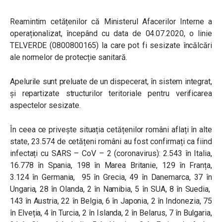
Reamintim cetățenilor că Ministerul Afacerilor Interne a
operaționalizat, începând cu data de 04.07.2020, o linie
TELVERDE (0800800165) la care pot fi sesizate încălcări
ale normelor de protecție sanitară.
Apelurile sunt preluate de un dispecerat, în sistem integrat,
și repartizate structurilor teritoriale pentru verificarea
aspectelor sesizate.
În ceea ce privește situația cetățenilor români aflați în alte
state, 23.574 de cetățeni români au fost confirmați ca fiind
infectați cu SARS – CoV – 2 (coronavirus): 2.543 în Italia,
16.778 în Spania, 198 în Marea Britanie, 129 în Franța,
3.124 în Germania, 95 în Grecia, 49 în Danemarca, 37 în
Ungaria, 28 în Olanda, 2 în Namibia, 5 în SUA, 8 în Suedia,
143 în Austria, 22 în Belgia, 6 în Japonia, 2 în Indonezia, 75
în Elveția, 4 în Turcia, 2 în Islanda, 2 în Belarus, 7 în Bulgaria,