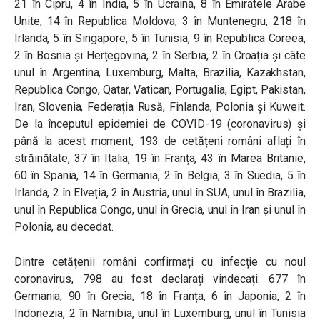
21 în Cipru, 4 în India, 5 în Ucraina, 8 în Emiratele Arabe
Unite, 14 în Republica Moldova, 3 în Muntenegru, 218 în
Irlanda, 5 în Singapore, 5 în Tunisia, 9 în Republica Coreea,
2 în Bosnia și Herțegovina, 2 în Serbia, 2 în Croația și câte
unul în Argentina, Luxemburg, Malta, Brazilia, Kazakhstan,
Republica Congo, Qatar, Vatican, Portugalia, Egipt, Pakistan,
Iran, Slovenia, Federația Rusă, Finlanda, Polonia și Kuweit.
De la începutul epidemiei de COVID-19 (coronavirus) și
până la acest moment, 193 de cetățeni români aflați în
străinătate, 37 în Italia, 19 în Franța, 43 în Marea Britanie,
60 în Spania, 14 în Germania, 2 în Belgia, 3 în Suedia, 5 în
Irlanda, 2 în Elveția, 2 în Austria, unul în SUA, unul în Brazilia,
unul în Republica Congo, unul în Grecia, unul în Iran și unul în
Polonia, au decedat.
Dintre cetățenii români confirmați cu infecție cu noul
coronavirus, 798 au fost declarați vindecați: 677 în
Germania, 90 în Grecia, 18 în Franța, 6 în Japonia, 2 în
Indonezia, 2 în Namibia, unul în Luxemburg, unul în Tunisia