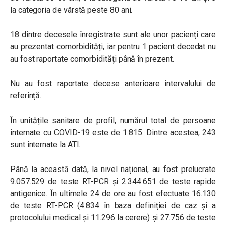
la categoria de vârstă peste 80 ani.
18 dintre decesele înregistrate sunt ale unor pacienți care
au prezentat comorbidități, iar pentru 1 pacient decedat nu
au fost raportate comorbidități până în prezent.
Nu au fost raportate decese anterioare intervalului de
referință.
În unitățile sanitare de profil, numărul total de persoane
internate cu COVID-19 este de 1.815. Dintre acestea, 243
sunt internate la ATI.
Până la această dată, la nivel național, au fost prelucrate
9.057.529 de teste RT-PCR și 2.344.651 de teste rapide
antigenice. În ultimele 24 de ore au fost efectuate 16.130
de teste RT-PCR (4.834 în baza definiției de caz și a
protocolului medical și 11.296 la cerere) și 27.756 de teste