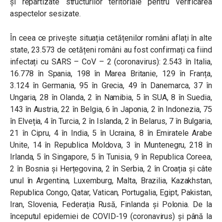
și repartizate structurilor teritoriale pentru verificarea
aspectelor sesizate.
În ceea ce privește situația cetățenilor români aflați în alte
state, 23.573 de cetățeni români au fost confirmați ca fiind
infectați cu SARS – CoV – 2 (coronavirus): 2.543 în Italia,
16.778 în Spania, 198 în Marea Britanie, 129 în Franța,
3.124 în Germania, 95 în Grecia, 49 în Danemarca, 37 în
Ungaria, 28 în Olanda, 2 în Namibia, 5 în SUA, 8 în Suedia,
143 în Austria, 22 în Belgia, 6 în Japonia, 2 în Indonezia, 75
în Elveția, 4 în Turcia, 2 în Islanda, 2 în Belarus, 7 în Bulgaria,
21 în Cipru, 4 în India, 5 în Ucraina, 8 în Emiratele Arabe
Unite, 14 în Republica Moldova, 3 în Muntenegru, 218 în
Irlanda, 5 în Singapore, 5 în Tunisia, 9 în Republica Coreea,
2 în Bosnia și Herțegovina, 2 în Serbia, 2 în Croația și câte
unul în Argentina, Luxemburg, Malta, Brazilia, Kazakhstan,
Republica Congo, Qatar, Vatican, Portugalia, Egipt, Pakistan,
Iran, Slovenia, Federația Rusă, Finlanda și Polonia. De la
începutul epidemiei de COVID-19 (coronavirus) și până la