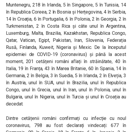
Muntenegru, 218 în Irlanda, 5 în Singapore, 5 în Tunisia, 14
în Republica Coreea, 2 în Bosnia și Herțegovina, 4 în Serbia,
14 în Croația, 6 în Portugalia, 6 în Polonia, 2 în Georgia, 2 în
Turkmenistan, 2 în Costa Rica și câte unul în Argentina,
Luxemburg, Malta, Brazilia, Kazakhstan, Republica Congo,
Qatar, Vatican, Egipt, Pakistan, Iran, Slovenia, Federația
Rusă, Finlanda, Kuweit, Nigeria și Mexic. De la începutul
epidemiei de COVID-19 (coronavirus) și până la acest
moment, 201 cetățeni români aflați în străinătate, 40 în
Italia, 19 în Franța, 43 în Marea Britanie, 60 în Spania, 14 în
Germania, 2 în Belgia, 3 în Suedia, 5 în Irlanda, 2 în Elveția, 3
în Austria, unul în SUA, unul în Brazilia, unul în Republica
Congo, unul în Grecia, unul în Iran, unul în Polonia, unul în
Bulgaria, unul în Nigeria, unul în Turcia și unul în Croația au
decedat.
Dintre cetățenii români confirmați cu infecție cu noul
coronavirus, 798 au fost declarați vindecați: 677 în