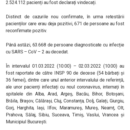
2.524.112 pacienți au fost declarați vindecați.
Distinct de cazurile nou confirmate, în urma retestării
pacienților care erau deja pozitivi, 671 de persoane au fost
reconfirmate pozitiv.
Până astăzi, 63.668 de persoane diagnosticate cu infecție
cu SARS – CoV – 2 au decedat.
În intervalul 01.03.2022 (10:00) – 02.03.2022 (10:00) au
fost raportate de către INSP 90 de decese (54 bărbați și
36 femei), dintre care unul anterior intervalului de referință,
ale unor pacienți infectați cu noul coronavirus, internați în
spitalele din Alba, Arad, Argeș, Bacău, Bihor, Botoșani,
Brăila, Brașov, Călărași, Cluj, Constanța, Dolj, Galați, Giurgiu,
Gorj, Harghita, Iași, Ilfov, Maramureș, Mureș, Neamț, Olt,
Prahova, Sălaj, Sibiu, Suceava, Timiș, Vaslui, Vrancea și
Municipiul București.