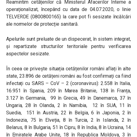
Reamintim cetățenilor că Ministerul Afacerilor Interne a
operaționalizat, începând cu data de 04.07.2020, o linie
TELVERDE (0800800165) la care pot fi sesizate încălcări
ale normelor de protecție sanitară.
Apelurile sunt preluate de un dispecerat, în sistem integrat,
și repartizate structurilor teritoriale pentru verificarea
aspectelor sesizate.
În ceea ce privește situația cetățenilor români aflați în alte
state, 23.896 de cetățeni români au fost confirmați ca fiind
infectați cu SARS – CoV – 2 (coronavirus): 2.558 în Italia,
16.951 în Spania, 209 în Marea Britanie, 138 în Franța,
3.127 în Germania, 99 în Grecia, 49 în Danemarca, 37 în
Ungaria, 28 în Olanda, 2 în Namibia, 12 în SUA, 11 în
Suedia, 151 în Austria, 22 în Belgia, 6 în Japonia, 2 în
Indonezia, 75 în Elveția, 8 în Turcia, 2 în Islanda, 2 în
Belarus, 8 în Bulgaria, 51 în Cipru, 8 în India, 8 în Ucraina, 14
în Emiratele Arabe Unite, 18 în Republica Moldova, 3 în