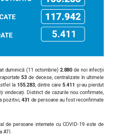
tat duminică (11 octombrie)
2.880
de noi infecții
t raportate
53
de decese, centralizate în ultimele
stfel la
155.283
, dintre care
5.411
și-au pierdut
ți vindecați. Distinct de cazurile nou confirmate,
a pozitivi,
431
de persoane au fost reconfirmate
 total de persoane internate cu COVID-19 este de
a ATI.