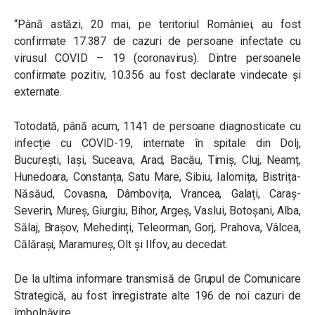
“Până astăzi, 20 mai, pe teritoriul României, au fost
confirmate 17.387 de cazuri de persoane infectate cu
virusul COVID – 19 (coronavirus). Dintre persoanele
confirmate pozitiv, 10.356 au fost declarate vindecate și
externate.
Totodată, până acum, 1141 de persoane diagnosticate cu
infecție cu COVID-19, internate în spitale din Dolj,
București, Iași, Suceava, Arad, Bacău, Timiș, Cluj, Neamț,
Hunedoara, Constanța, Satu Mare, Sibiu, Ialomița, Bistrița-
Năsăud, Covasna, Dâmbovița, Vrancea, Galați, Caraș-
Severin, Mureș, Giurgiu, Bihor, Argeș, Vaslui, Botoșani, Alba,
Sălaj, Brașov, Mehedinți, Teleorman, Gorj, Prahova, Vâlcea,
Călărași, Maramureș, Olt și Ilfov, au decedat.
De la ultima informare transmisă de Grupul de Comunicare
Strategică, au fost înregistrate alte 196 de noi cazuri de
îmbolnăvire.