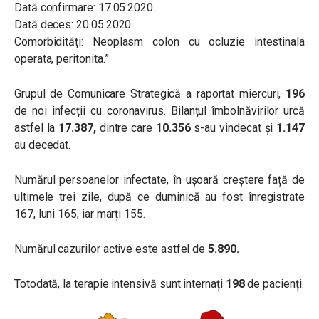
Dată confirmare: 17.05.2020.
Dată deces: 20.05.2020.
Comorbidități: Neoplasm colon cu ocluzie intestinala
operata, peritonita.”
Grupul de Comunicare Strategică
a raportat miercuri,
196
de noi infecții cu coronavirus
. Bilanțul îmbolnăvirilor urcă
astfel la
17.387,
dintre care
10.356
s-au vindecat și
1.147
au decedat.
Numărul persoanelor infectate, în ușoară creștere față de
ultimele trei zile, după ce duminică au fost înregistrate
167, luni 165, iar marți 155.
Numărul cazurilor active este astfel de
5.890.
Totodată, la terapie intensivă sunt internați
198
de pacienți.