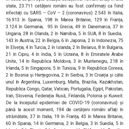
state, 23.711 cetățeni români au fost confirmați ca fiind
infectați cu SARS – CoV – 2 (coronavirus): 2.543 în Italia,
16.913 în Spania, 198 în Marea Britanie, 129 în Franța,
3.124 în Germania, 95 în Grecia, 49 în Danemarca, 37 în
Ungaria, 28 în Olanda, 2 în Namibia, 5 în SUA, 8 în Suedia,
143 în Austria, 22 în Belgia, 6 în Japonia, 2 în Indonezia, 75
în Elveția, 4 în Turcia, 2 în Islanda, 2 în Belarus, 8 în Bulgaria,
21 în Cipru, 4 în India, 5 în Ucraina, 8 în Emiratele Arabe
Unite, 14 în Republica Moldova, 3 în Muntenegru, 218 în
Irlanda, 5 în Singapore, 5 în Tunisia, 9 în Republica Coreea,
2 în Bosnia și Herțegovina, 2 în Serbia, 3 în Croația și câte
unul în Argentina, Luxemburg, Malta, Brazilia, Kazakhstan,
Republica Congo, Qatar, Vatican, Portugalia, Egipt, Pakistan,
Iran, Slovenia, Federația Rusă, Finlanda, Polonia și Kuweit.
De la începutul epidemiei de COVID-19 (coronavirus) și
până la acest moment, 194 de cetățeni români aflați în
străinătate, 37 în Italia, 19 în Franța, 43 în Marea Britanie,
60 în Spania, 14 în Germania, 2 în Belgia, 3 în Suedia, 5 în