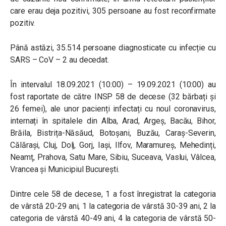
care erau deja pozitivi, 305 persoane au fost reconfirmate
pozitiv.
Până astăzi, 35.514 persoane diagnosticate cu infecție cu
SARS – CoV – 2 au decedat.
În intervalul 18.09.2021 (10:00) – 19.09.2021 (10:00) au
fost raportate de către INSP 58 de decese (32 bărbați și
26 femei), ale unor pacienți infectați cu noul coronavirus,
internați în spitalele din Alba, Arad, Argeș, Bacău, Bihor,
Brăila, Bistrița-Năsăud, Botoșani, Buzău, Caraș-Severin,
Călărași, Cluj, Dolj, Gorj, Iași, Ilfov, Maramureș, Mehedinți,
Neamț, Prahova, Satu Mare, Sibiu, Suceava, Vaslui, Vâlcea,
Vrancea și Municipiul București.
Dintre cele 58 de decese, 1 a fost înregistrat la categoria
de vârstă 20-29 ani, 1 la categoria de vârstă 30-39 ani, 2 la
categoria de vârstă 40-49 ani, 4 la categoria de vârstă 50-