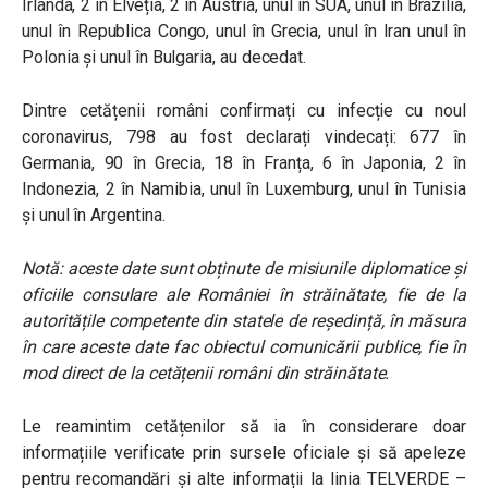
Irlanda, 2 în Elveția, 2 în Austria, unul în SUA, unul în Brazilia,
unul în Republica Congo, unul în Grecia, unul în Iran unul în
Polonia și unul în Bulgaria, au decedat.
Dintre cetățenii români confirmați cu infecție cu noul
coronavirus, 798 au fost declarați vindecați: 677 în
Germania, 90 în Grecia, 18 în Franța, 6 în Japonia, 2 în
Indonezia, 2 în Namibia, unul în Luxemburg, unul în Tunisia
și unul în Argentina.
Notă: aceste date sunt obținute de misiunile diplomatice și
oficiile consulare ale României în străinătate, fie de la
autoritățile competente din statele de reședință, în măsura
în care aceste date fac obiectul comunicării publice, fie în
mod direct de la cetățenii români din străinătate.
Le reamintim cetățenilor să ia în considerare doar
informațiile verificate prin sursele oficiale și să apeleze
pentru recomandări și alte informații la linia TELVERDE –