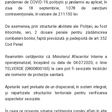
pandemiei de COVID-19, polițiștii și jandarmii au aplicat, în
ziua de 18 septembrie, 1.078 de sancțiuni
contravenționale, în valoare de 211.150 lei.
De asemenea, prin structurile abilitate ale Poliției, au fost
întocmite, ieri, 2 dosare penale pentru zădărnicirea
combaterii bolilor, faptă prevăzută și pedepsită de art. 352
Cod Penal.
Reamintim cetățenilor că Ministerul Afacerilor Interne a
operaționalizat, începând cu data de 04.07.2020, o linie
TELVERDE (0800800165) la care pot fi sesizate încălcări
ale normelor de protecție sanitară.
Apelurile sunt preluate de un dispecerat, în sistem integrat,
și repartizate structurilor teritoriale pentru verificarea
aspectelor sesizate.
În ceea ce privește situația cetățenilor români aflați în alte