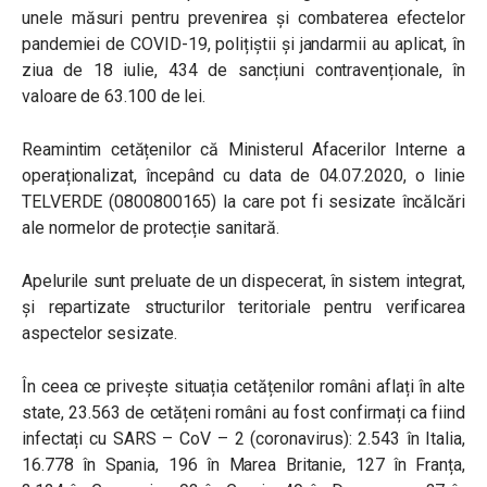
unele măsuri pentru prevenirea și combaterea efectelor
pandemiei de COVID-19, polițiștii și jandarmii au aplicat, în
ziua de 18 iulie, 434 de sancțiuni contravenționale, în
valoare de 63.100 de lei.
Reamintim cetățenilor că Ministerul Afacerilor Interne a
operaționalizat, începând cu data de 04.07.2020, o linie
TELVERDE (0800800165) la care pot fi sesizate încălcări
ale normelor de protecție sanitară.
Apelurile sunt preluate de un dispecerat, în sistem integrat,
și repartizate structurilor teritoriale pentru verificarea
aspectelor sesizate.
În ceea ce privește situația cetățenilor români aflați în alte
state, 23.563 de cetățeni români au fost confirmați ca fiind
infectați cu SARS – CoV – 2 (coronavirus): 2.543 în Italia,
16.778 în Spania, 196 în Marea Britanie, 127 în Franța,