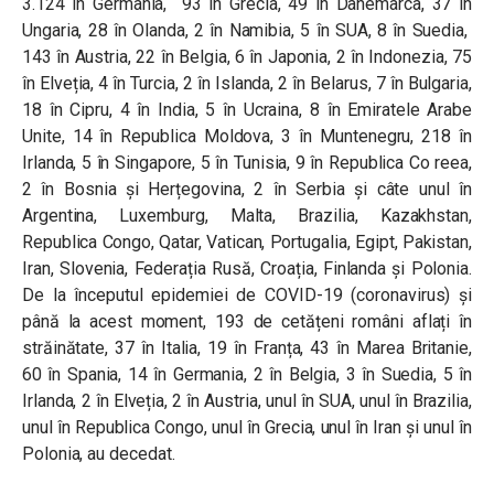
3.124 în Germania, 93 în Grecia, 49 în Danemarca, 37 în
Ungaria, 28 în Olanda, 2 în Namibia, 5 în SUA, 8 în Suedia,
143 în Austria, 22 în Belgia, 6 în Japonia, 2 în Indonezia, 75
în Elveția, 4 în Turcia, 2 în Islanda, 2 în Belarus, 7 în Bulgaria,
18 în Cipru, 4 în India, 5 în Ucraina, 8 în Emiratele Arabe
Unite, 14 în Republica Moldova, 3 în Muntenegru, 218 în
Irlanda, 5 în Singapore, 5 în Tunisia, 9 în Republica Co reea,
2 în Bosnia și Herțegovina, 2 în Serbia și câte unul în
Argentina, Luxemburg, Malta, Brazilia, Kazakhstan,
Republica Congo, Qatar, Vatican, Portugalia, Egipt, Pakistan,
Iran, Slovenia, Federația Rusă, Croația, Finlanda și Polonia.
De la începutul epidemiei de COVID-19 (coronavirus) și
până la acest moment, 193 de cetățeni români aflați în
străinătate, 37 în Italia, 19 în Franța, 43 în Marea Britanie,
60 în Spania, 14 în Germania, 2 în Belgia, 3 în Suedia, 5 în
Irlanda, 2 în Elveția, 2 în Austria, unul în SUA, unul în Brazilia,
unul în Republica Congo, unul în Grecia, unul în Iran și unul în
Polonia, au decedat.