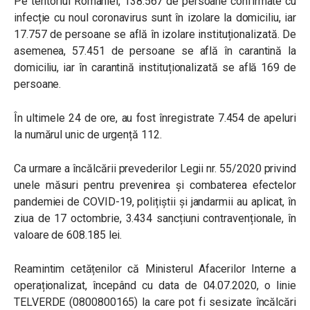
Pe teritoriul României, 138.567 de persoane confirmate cu
infecție cu noul coronavirus sunt în izolare la domiciliu, iar
17.757 de persoane se află în izolare instituționalizată. De
asemenea, 57.451 de persoane se află în carantină la
domiciliu, iar în carantină instituționalizată se află 169 de
persoane.
În ultimele 24 de ore, au fost înregistrate 7.454 de apeluri
la numărul unic de urgență 112.
Ca urmare a încălcării prevederilor Legii nr. 55/2020 privind
unele măsuri pentru prevenirea și combaterea efectelor
pandemiei de COVID-19, polițiștii și jandarmii au aplicat, în
ziua de 17 octombrie, 3.434 sancțiuni contravenționale, în
valoare de 608.185 lei.
Reamintim cetățenilor că Ministerul Afacerilor Interne a
operaționalizat, începând cu data de 04.07.2020, o linie
TELVERDE (0800800165) la care pot fi sesizate încălcări