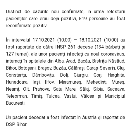
Distinct de cazurile nou confirmate, în urma retestării
pacienților care erau deja pozitivi, 819 persoane au fost
reconfirmate pozitiv.
În intervalul 17.10.2021 (10:00) – 18.10.2021 (10:00) au
fost raportate de către INSP 261 decese (134 bărbați și
127 femei), ale unor pacienți infectați cu noul coronavirus,
internați în spitalele din Alba, Arad, Bacău, Bistrița-Năsăud,
Bihor, Botoșani, Brașov, Buzău, Călărași, Caraș-Severin, Cluj,
Constanța, Dâmbovița, Dolj, Giurgiu, Gorj, Harghita,
Hunedoara, Iași, Ilfov, Maramureș, Mehedinți, Mureș,
Neamț, Olt, Prahova, Satu Mare, Sălaj, Sibiu, Suceava,
Teleorman, Timiș, Tulcea, Vaslui, Vâlcea și Municipiul
București.
Un pacient decedat a fost infectat în Austria și raportat de
DSP Bihor.