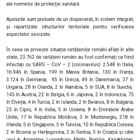
ale normelor de protecție sanitară.
Apelurile sunt preluate de un dispecerat, în sistem integrat,
și repartizate structurilor teritoriale pentru verificarea
aspectelor sesizate.
În ceea ce privește situația cetățenilor români aflați în alte
state, 23.762 de cetățeni români au fost confirmați ca fiind
infectați cu SARS – CoV – 2 (coronavirus): 2.548 în Italia,
16.946 în Spania, 199 în Marea Britanie, 130 în Franța,
3.124 în Germania, 95 în Grecia, 49 în Danemarca, 37 în
Ungaria, 28 în Olanda, 2 în Namibia, 5 în SUA, 8 în Suedia,
145 în Austria, 22 în Belgia, 6 în Japonia, 2 în Indonezia, 75
în Elveția, 4 în Turcia, 2 în Islanda, 2 în Belarus, 8 în Bulgaria,
23 în Cipru, 4 în India, 5 în Ucraina, 8 în Emiratele Arabe
Unite, 17 în Republica Moldova, 3 în Muntenegru, 218 în
Irlanda, 5 în Singapore, 5 în Tunisia, 10 în Republica Coreea,
2 în Bosnia și Herțegovina, 2 în Serbia, 5 în Croația și câte
unul în Argentina, Luxemburg, Malta, Brazilia, Kazakhstan,