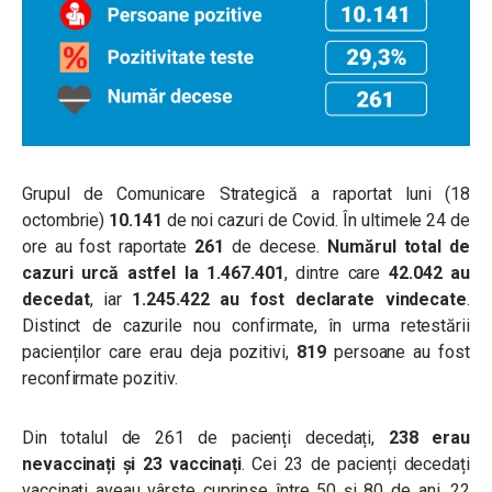
Grupul de Comunicare Strategică a raportat luni (18
octombrie)
10.141
de noi cazuri de Covid. În ultimele 24 de
ore au fost raportate
261
de decese.
Numărul total de
cazuri urcă astfel la
1.467.401
, dintre care
42.042
au
decedat
, iar
1.245.422
au fost declarate vindecate
.
Distinct de cazurile nou confirmate, în urma retestării
pacienților care erau deja pozitivi,
819
persoane au fost
reconfirmate pozitiv.
Din totalul de 261 de pacienți decedați,
238 erau
nevaccinați și 23 vaccinați
. Cei 23 de pacienți decedați
vaccinați aveau vârste cuprinse între 50 și 80 de ani. 22